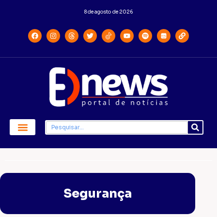
8 de agosto de 2026
Economia e Política
Saúde e Educação
Segurança