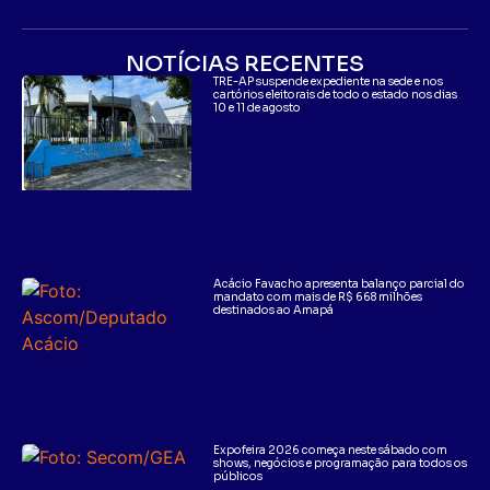
NOTÍCIAS RECENTES
TRE-AP suspende expediente na sede e nos
cartórios eleitorais de todo o estado nos dias
10 e 11 de agosto
Acácio Favacho apresenta balanço parcial do
mandato com mais de R$ 668 milhões
destinados ao Amapá
Expofeira 2026 começa neste sábado com
shows, negócios e programação para todos os
públicos