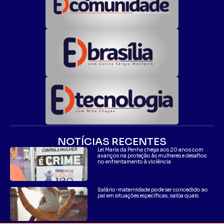
NOTÍCIAS RECENTES
Lei Maria da Penha chega aos 20 anos com
avanços na proteção às mulheres e desafios
no enfrentamento à violência
Salário-maternidade pode ser concedido ao
pai em situações específicas; saiba quais