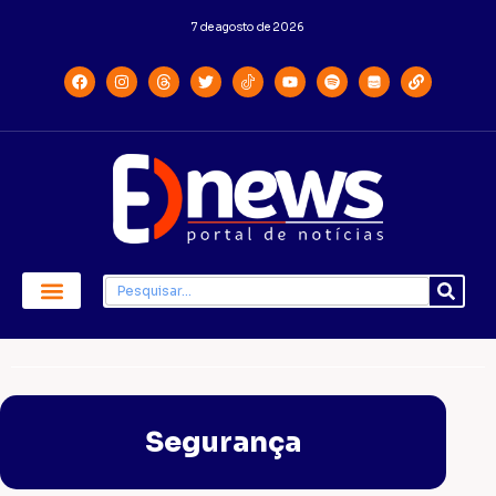
7 de agosto de 2026
Economia e Política
Saúde e Educação
Segurança