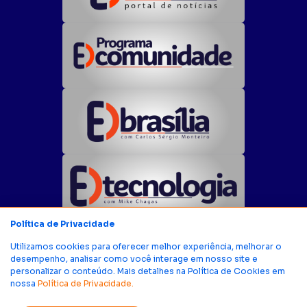
Política de Privacidade
NOTÍCIAS RECENTES
Utilizamos cookies para oferecer melhor experiência, melhorar o
Acácio Favacho apresenta balanço parcial do
desempenho, analisar como você interage em nosso site e
mandato com mais de R$ 668 milhões
personalizar o conteúdo. Mais detalhes na Política de Cookies em
destinados ao Amapá
nossa
Política de Privacidade.