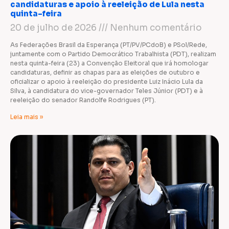
candidaturas e apoio à reeleição de Lula nesta
quinta-feira
20 de julho de 2026
Nenhum comentário
As Federações Brasil da Esperança (PT/PV/PCdoB) e PSol/Rede,
juntamente com o Partido Democrático Trabalhista (PDT), realizam
nesta quinta-feira (23) a Convenção Eleitoral que irá homologar
candidaturas, definir as chapas para as eleições de outubro e
oficializar o apoio à reeleição do presidente Luiz Inácio Lula da
Silva, à candidatura do vice-governador Teles Júnior (PDT) e à
reeleição do senador Randolfe Rodrigues (PT).
Leia mais »