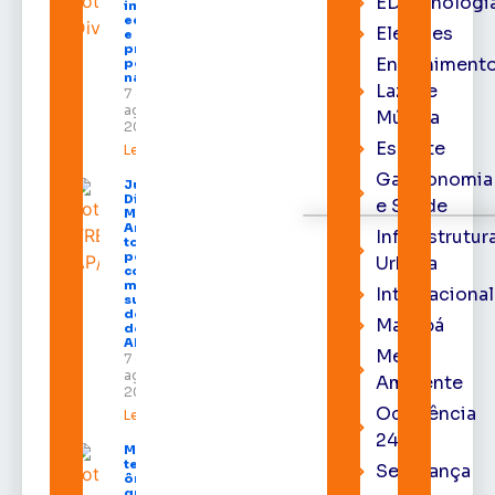
EDtecnologi
impulsiona
economia
Eleições
e aumenta
procura
Entrenimento
por hotéis
na capital
Lazer e
7 de
agosto de
Música
2026
Esporte
Leia mais »
Gastronomia
Juiz
Diego
e Saúde
Moura de
Araújo
Infraestrutur
toma
posse
Urbana
como
membro
Internacional
substituto
do Pleno
Macapá
do TRE-
AP
Meio
7 de
agosto de
Ambiente
2026
Ocorrência
Leia mais »
24h
Macapá
terá
Segurança
ônibus
gratuitos