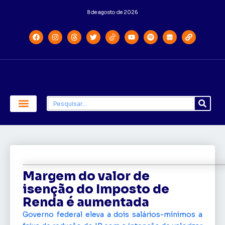
8 de agosto de 2026
Economia e Política
Saúde e Educação
Margem do valor de
isenção do Imposto de
Renda é aumentada
Governo federal eleva a dois salários-mínimos a