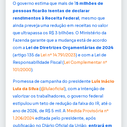
O governo estima que mais de 1
5 milhões de
pessoas ficarão isentas de declarar
rendimentos à Receita Federal
, mesmo que
ainda preveja uma redução em receitas no valor
que ultrapassa os R$ 3 bilhões. O Ministério da
Fazenda garante que a mudança está de acordo
com a
Lei de Diretrizes Orçamentárias de 2024
(artigo 135 da
Lei nº 14.791/2023
) e com a Lei de
Responsabilidade Fiscal (
Lei Complementar nº
101/2000
).
Promessa de campanha do presidente
Luís Inácio
Lula da Silva
(
@lulaoficial
), com a intenção de
valorizar os trabalhadores, o governo federal
estipulou um teto de redução da faixa do IR, até o
ano de 2026, de R$ 5 mil. A
Medida Provisória nº
1.206/2024
editada pelo presidente, após
publicação no Diário Oficial da União,
entrará em