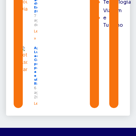
Tecnologia
durante a
Expofeira
Viagem
2026
7 de
e
agosto
Turismo
de 2026
Leia mais
»
Após veto,
Lula envia
ao
Congresso
projeto
para criar
a UNIFRON
e grava
vídeo para
Randolfe
6 de
agosto de
2026
Leia mais »