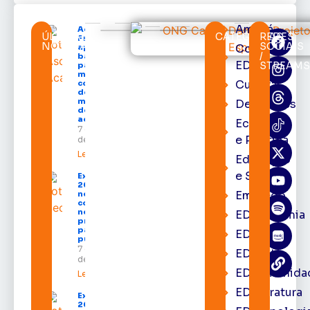
Amapá
Acácio
ÚLTIMAS
CATEGORIAS
REDES
Favacho
NOTÍCIAS
SOCIAIS
Cortes
apresenta
/
balanço
EDcast
STREAM
parcial do
mandato
Cultura
com mais
de R$ 668
milhões
Destaques
destinados
ao Amapá
Economia
7 de agosto
e Política
de 2026
Leia mais »
Educação
e Saúde
Expofeira
2026 começa
Emprego
neste sábado
com shows,
negócios e
EDacademia
programação
para todos os
EDbrasília
públicos
7 de agosto
EDcast
de 2026
EDcomunida
Leia mais »
EDliteratura
Expofeira
2026