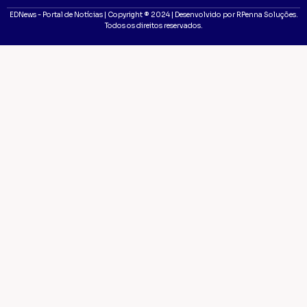
EDNews - Portal de Notícias | Copyright ® 2024 | Desenvolvido por RPenna Soluções.
Todos os direitos reservados.