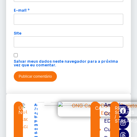
E-mail
*
Site
Salvar meus dados neste navegador para a próxima
vez que eu comentar.
Amapá
Acácio
ÚLTIMAS
CATEGORIAS
REDES
Favacho
NOTÍCIAS
SOCIAIS
Cortes
apresenta
/
balanço
EDcast
STREAM
parcial do
mandato
Cultura
com mais
de R$ 668
milhões