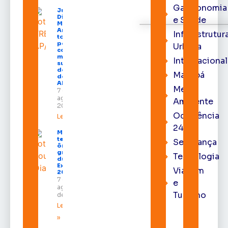
Gastronomia
Juiz
Diego
e Saúde
Moura de
Araújo
Infraestrutur
toma
posse
Urbana
como
membro
Internacional
substituto
do Pleno
Macapá
do TRE-
AP
Meio
7 de
agosto de
Ambiente
2026
Ocorrência
Leia mais »
24h
Macapá
terá
Segurança
ônibus
gratuitos
Tecnologia
durante a
Expofeira
Viagem
2026
7 de
e
agosto
Turismo
de 2026
Leia mais
»