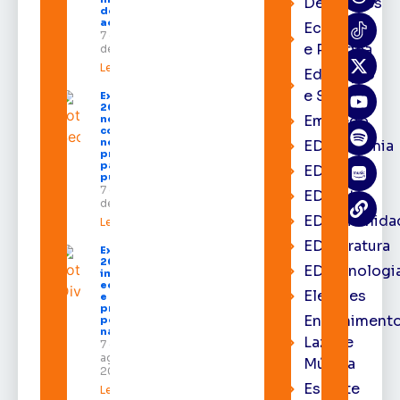
Destaques
destinados
ao Amapá
Economia
7 de agosto
e Política
de 2026
Leia mais »
Educação
e Saúde
Expofeira
2026 começa
Emprego
neste sábado
com shows,
negócios e
EDacademia
programação
para todos os
EDbrasília
públicos
7 de agosto
EDcast
de 2026
EDcomunida
Leia mais »
EDliteratura
Expofeira
2026
EDtecnologi
impulsiona
economia
Eleições
e aumenta
procura
Entrenimento
por hotéis
na capital
Lazer e
7 de
agosto de
Música
2026
Esporte
Leia mais »