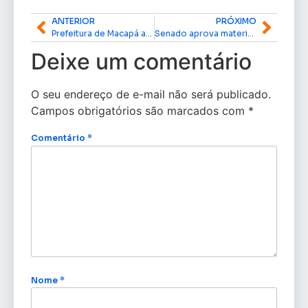
ANTERIOR
PRÓXIMO
Prefeitura de Macapá abre inscrições para cursos gratuitos de qualificação profissional
Senado aprova material de campanha em braile para ampliar acessibilidade nas eleições
Deixe um comentário
O seu endereço de e-mail não será publicado.
Campos obrigatórios são marcados com
*
Comentário
*
Nome
*