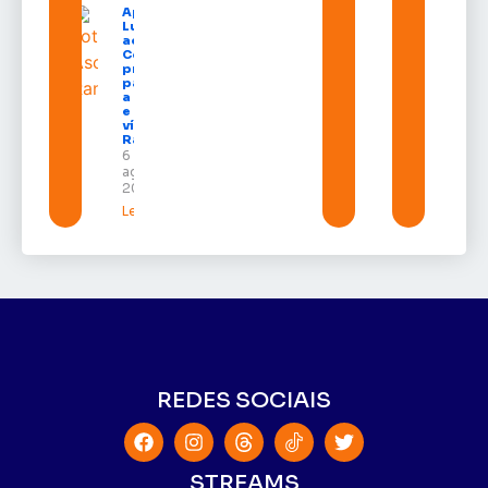
Após veto,
Lula envia
ao
Congresso
projeto
para criar
a UNIFRON
e grava
vídeo para
Randolfe
6 de
agosto de
2026
Leia mais »
REDES SOCIAIS
STREAMS