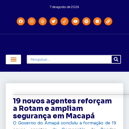
7 de agosto de 2026
Economia e Política
Saúde e Educação
19 novos agentes reforçam
a Rotam e ampliam
segurança em Macapá
O Governo do Amapá concluiu a formação de 19