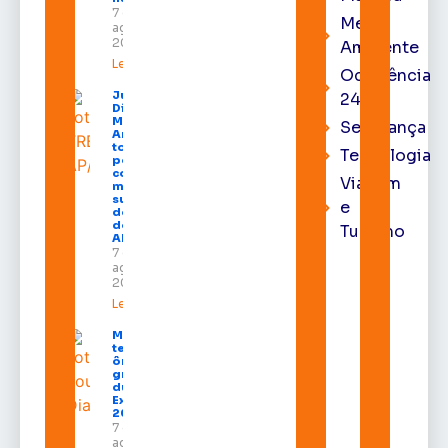
7 de
Meio
agosto de
2026
Ambiente
Leia mais »
Ocorrência
Juiz
24h
Diego
Moura de
Segurança
Araújo
toma
Tecnologia
posse
como
Viagem
membro
substituto
e
do Pleno
do TRE-
Turismo
AP
7 de
agosto de
2026
Leia mais »
Macapá
terá
ônibus
gratuitos
durante a
Expofeira
2026
7 de
agosto