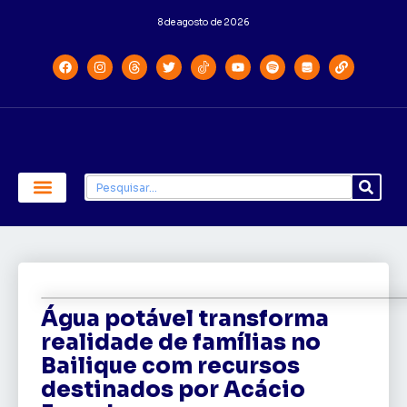
8 de agosto de 2026
Economia e Política
Saúde e Educação
Água potável transforma
realidade de famílias no
Bailique com recursos
destinados por Acácio