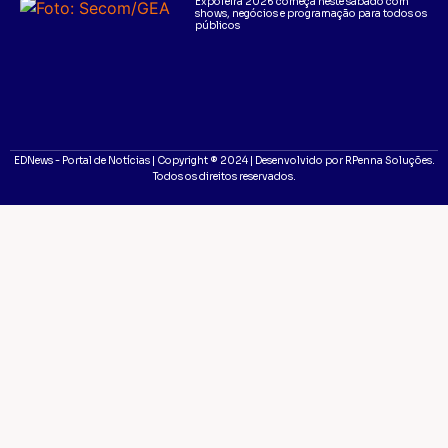
Expofeira 2026 começa neste sábado com
shows, negócios e programação para todos os
públicos
EDNews - Portal de Notícias | Copyright ® 2024 | Desenvolvido por RPenna Soluções.
Todos os direitos reservados.