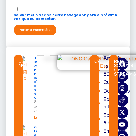
Salvar meus dados neste navegador para a próxima
vez que eu comentar.
Amapá
TRE-AP
ÚLTIMAS
CATEGORIAS
REDES
suspende
NOTÍCIAS
SOCIAIS
Cortes
expediente
/
na sede e
EDcast
STREAM
nos
cartórios
Cultura
eleitorais
de todo o
estado nos
Destaques
dias 10 e 11
de agosto
Economia
8 de
e Política
agosto de
2026
Educação
Leia mais »
e Saúde
Acácio
Emprego
Favacho
apresenta