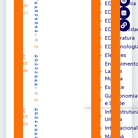
EDacademia
balanço
parcial do
mandato
EDbrasília
com mais
de R$ 668
EDcast
milhões
destinados
EDcomunida
ao Amapá
7 de agosto
EDliteratura
de 2026
EDtecnologi
Leia mais »
Eleições
Expofeira
2026 começa
Entrenimento
neste sábado
com shows,
Lazer e
negócios e
programação
Música
para todos os
públicos
Esporte
7 de agosto
de 2026
Gastronomia
Leia mais »
e Saúde
Expofeira
Infraestrutur
2026
impulsiona
Urbana
economia
e aumenta
Internacional
procura
por hotéis
Macapá
na capital