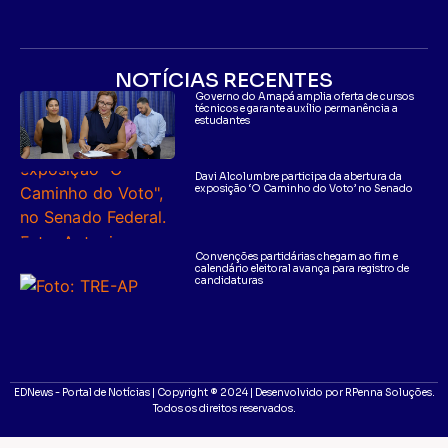
NOTÍCIAS RECENTES
Governo do Amapá amplia oferta de cursos
técnicos e garante auxílio permanência a
estudantes
Davi Alcolumbre participa da abertura da
exposição ‘O Caminho do Voto’ no Senado
Convenções partidárias chegam ao fim e
calendário eleitoral avança para registro de
candidaturas
EDNews - Portal de Notícias | Copyright ® 2024 | Desenvolvido por RPenna Soluções.
Todos os direitos reservados.