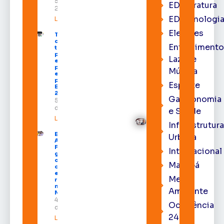
5 de agosto de
EDliteratura
2026
EDtecnologi
Leia mais »
Eleições
TSE define
divisão do
Entrenimento
tempo de
propaganda
Lazer e
eleitoral e
participação
Música
em debates
para as
Esporte
Eleições
2026
Gastronomia
5 de agosto
de 2026
e Saúde
Leia mais »
Infraestrutur
Emenda de
Urbana
Acácio
Favacho
Internacional
garante
climatização
Macapá
de todas as
escolas da
Meio
rede
municipal de
Ambiente
Macapá
4 de agosto
Ocorrência
de 2026
24h
Leia mais »