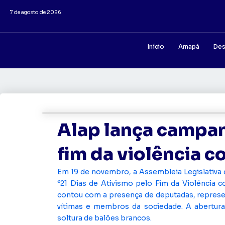
7 de agosto de 2026
Início
Amapá
Des
Alap lança campan
fim da violência c
Em 19 de novembro, a Assembleia Legislativ
“21 Dias de Ativismo pelo Fim da Violência c
contou com a presença de deputadas, represent
vítimas e membros da sociedade. A abertura 
soltura de balões brancos.