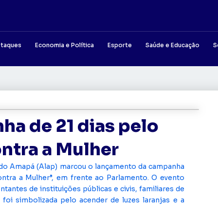
taques
Economia e Política
Esporte
Saúde e Educação
S
ha de 21 dias pelo
ontra a Mulher
a do Amapá (Alap) marcou o lançamento da campanha
ontra a Mulher”, em frente ao Parlamento. O evento
antes de instituições públicas e civis, familiares de
foi simbolizada pelo acender de luzes laranjas e a