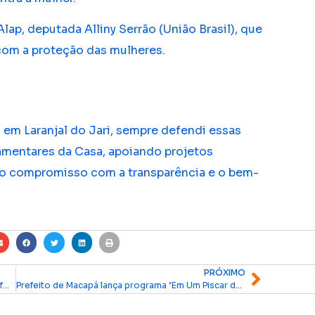
lap, deputada Alliny Serrão (União Brasil), que
com a proteção das mulheres.
m Laranjal do Jari, sempre defendi essas
lamentares da Casa, apoiando projetos
so compromisso com a transparência e o bem-
PRÓXIMO
Santana recebe Unidade Odontológica Móvel e reforço de R$ 1 milhão para saúde bucal
Prefeito de Macapá lança programa ‘Em Um Piscar de Olhos’ para atendimento oftalmológico gratuito a estudantes