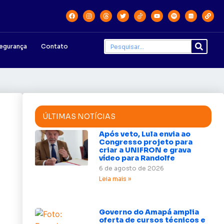
egurança
Contato
ÚLTIMAS NOTÍCIAS
Após veto, Lula envia ao
Congresso projeto para
criar a UNIFRON e grava
vídeo para Randolfe
6 de agosto de 2026
Leia mais »
Governo do Amapá amplia
oferta de cursos técnicos e