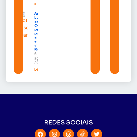
»
Após veto,
Lula envia
ao
Congresso
projeto
para criar
a UNIFRON
e grava
vídeo para
Randolfe
6 de
agosto de
2026
Leia mais »
REDES SOCIAIS