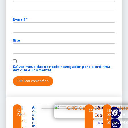
E-mail
*
Site
Salvar meus dados neste navegador para a próxima
vez que eu comentar.
Amapá
Acácio
ÚLTIMAS
CATEGORIAS
REDES
Favacho
NOTÍCIAS
SOCIAIS
Cortes
apresenta
/
balanço
EDcast
STREAM
parcial do
mandato