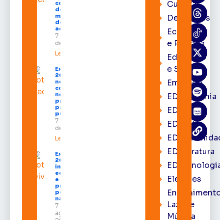
Cultura
com mais
de R$ 668
milhões
Destaques
destinados
ao Amapá
Economia
7 de agosto
e Política
de 2026
Leia mais »
Educação
e Saúde
Expofeira
2026 começa
Emprego
neste sábado
com shows,
negócios e
EDacademia
programação
para todos os
EDbrasília
públicos
7 de agosto
EDcast
de 2026
EDcomunida
Leia mais »
EDliteratura
Expofeira
2026
EDtecnologi
impulsiona
economia
Eleições
e aumenta
procura
Entrenimento
por hotéis
na capital
Lazer e
7 de
agosto de
Música