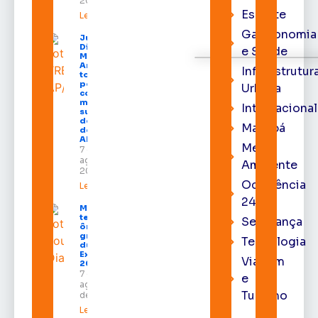
2026
Esporte
Leia mais »
Gastronomia
Juiz
Diego
e Saúde
Moura de
Araújo
Infraestrutur
toma
posse
Urbana
como
membro
Internacional
substituto
do Pleno
Macapá
do TRE-
AP
Meio
7 de
agosto de
Ambiente
2026
Ocorrência
Leia mais »
24h
Macapá
terá
Segurança
ônibus
gratuitos
Tecnologia
durante a
Expofeira
Viagem
2026
7 de
e
agosto
Turismo
de 2026
Leia mais