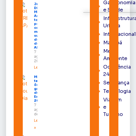
Gastronomia
Juiz
Diego
e Saúde
Moura de
Araújo
Infraestrutur
toma
posse
Urbana
como
membro
Internacional
substituto
do Pleno
Macapá
do TRE-
AP
Meio
7 de
agosto de
Ambiente
2026
Ocorrência
Leia mais »
24h
Macapá
terá
Segurança
ônibus
gratuitos
Tecnologia
durante a
Expofeira
Viagem
2026
7 de
e
agosto
Turismo
de 2026
Leia mais
»