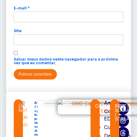
E-mail
*
Site
Salvar meus dados neste navegador para a próxima
vez que eu comentar.
Amapá
Acácio
ÚLTIMAS
CATEGORIAS
REDES
Favacho
NOTÍCIAS
SOCIAIS
Cortes
apresenta
/
balanço
EDcast
STREAM
parcial do
mandato
Cultura
com mais
de R$ 668
milhões
Destaques