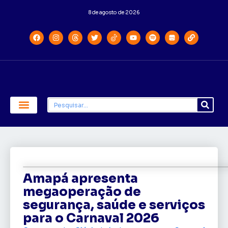
8 de agosto de 2026
Economia e Política
Saúde e Educação
Amapá apresenta
megaoperação de
segurança, saúde e serviços
para o Carnaval 2026