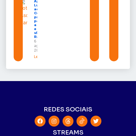
Após veto,
Lula envia
ao
Congresso
projeto
para criar
a UNIFRON
e grava
vídeo para
Randolfe
6 de
agosto de
2026
Leia mais »
REDES SOCIAIS
STREAMS