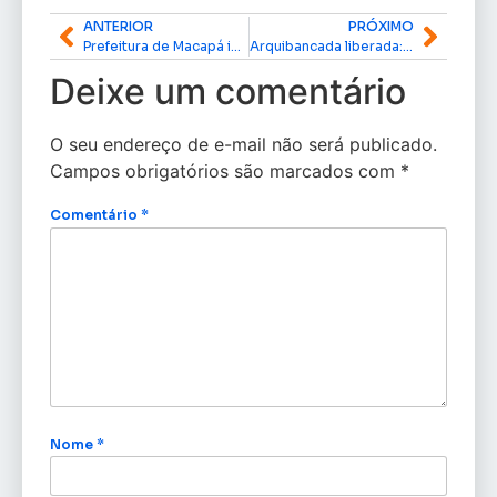
ANTERIOR
PRÓXIMO
Prefeitura de Macapá investe mais de R$ 2,8 milhões no Carnaval 2026 e anuncia programação do Orla Folia
Arquibancada liberada: Veja o que levar para o desfile das escolas de samba
Deixe um comentário
O seu endereço de e-mail não será publicado.
Campos obrigatórios são marcados com
*
Comentário
*
Nome
*