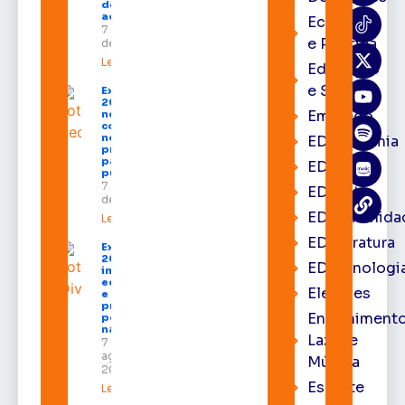
destinados
ao Amapá
Economia
7 de agosto
e Política
de 2026
Leia mais »
Educação
e Saúde
Expofeira
2026 começa
Emprego
neste sábado
com shows,
negócios e
EDacademia
programação
para todos os
EDbrasília
públicos
7 de agosto
EDcast
de 2026
EDcomunida
Leia mais »
EDliteratura
Expofeira
2026
EDtecnologi
impulsiona
economia
Eleições
e aumenta
procura
Entrenimento
por hotéis
na capital
Lazer e
7 de
agosto de
Música
2026
Esporte
Leia mais »