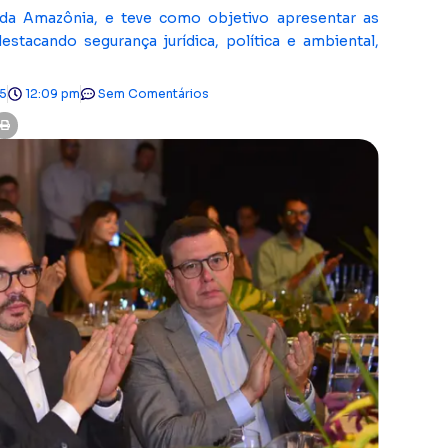
 da Amazônia, e teve como objetivo apresentar as
tacando segurança jurídica, política e ambiental,
5
12:09 pm
Sem Comentários