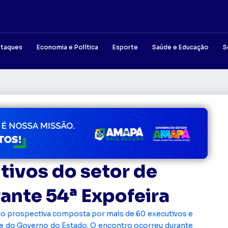
taques
Economia e Política
Esporte
Saúde e Educação
S
tivos do setor de
ante 54ª Expofeira
são prospectiva composta por mais de 60 executivos e
ite do Governo do Estado. O encontro ocorreu durante