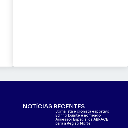
NOTÍCIAS RECENTES
Jornalista e cronista esportivo
Edinho Duarte é nomeado
Assessor Especial da ABRACE
para a Região Norte