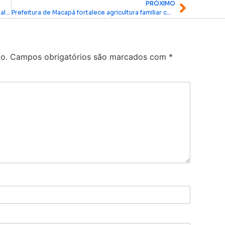
PRÓXIMO
Ministério Público do Amapá deflagra Operação ‘Saldo Zero’ contra facção criminosa
Prefeitura de Macapá fortalece agricultura familiar com mecanização e cadastro em Santo Antônio da Pedreira
o.
Campos obrigatórios são marcados com
*