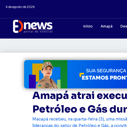
6 de agosto de 2026
Início
Amapá
Des
Amapá atrai execu
Petróleo e Gás dur
Macapá recebeu, na quarta-feira (3), uma mis
lideranças do setor de Petróleo e Gás, a conv