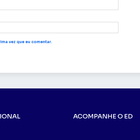
ima vez que eu comentar.
CIONAL
ACOMPANHE O ED