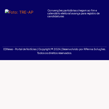
Convenções partidárias chegam ao fim e
calendário eleitoral avança para registro de
candidaturas
EDNews - Portal de Notícias | Copyright ® 2024 | Desenvolvido por RPenna Soluções.
Todos os direitos reservados.