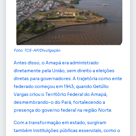
Foto: TCE-AP/Divulgação
Antes disso, o Amapá era administrado
diretamente pela União, sem direito a eleições
diretas para governadores. A trajetória como ente
federado começou em 1943, quando Getúlio
Vargas criou o Território Federal do Amapá,
desmembrando-o do Pará, fortalecendo a
presença do governo federal na região Norte.
Com a transformação em estado, surgiram
também instituições públicas essenciais, como o