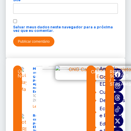
Salvar meus dados neste navegador para a próxima
vez que eu comentar.
Amapá
Mais de 40
ÚLTIMAS
CATEGORIAS
REDES
empreendedores
NOTÍCIAS
SOCIAIS
Cortes
ganham espaço
/
para vender e
EDcast
STREAM
apresentar seus
negócios na
Cultura
Expofeira 2026
10 de agosto de
Destaques
2026
Leia mais »
Economia
e Política
Registro de
candidaturas
Educação
para as
Eleições
e Saúde
2026 deve