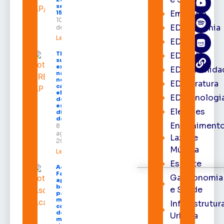
ser feito até
Emprego
15 de agosto
10 de agosto
EDacademia
de 2026
Leia mais »
EDbrasília
TRE-AP
EDcast
suspende
expediente
EDcomunida
na sede e
nos
EDliteratura
cartórios
eleitorais
EDtecnologi
de todo o
estado nos
Eleições
dias 10 e 11
de agosto
Entrenimento
8 de
agosto de
Lazer e
2026
Música
Leia mais »
Esporte
Acácio
Favacho
Gastronomia
apresenta
balanço
e Saúde
parcial do
mandato
Infraestrutur
com mais
de R$ 668
Urbana
milhões