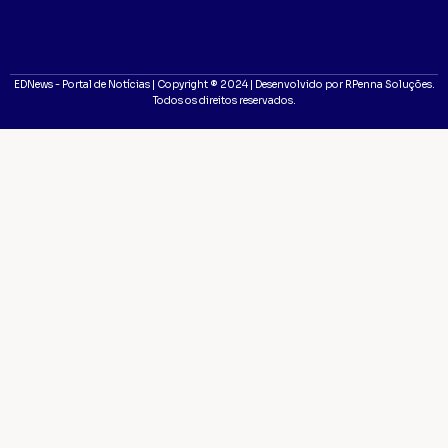
EDNews - Portal de Notícias | Copyright ® 2024 | Desenvolvido por RPenna Soluções.
Todos os direitos reservados.