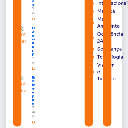
destinados
Internacional
ao Amapá
7 de agosto
Macapá
de 2026
Meio
Leia mais »
Ambiente
Expofeira
2026 começa
Ocorrência
neste sábado
com shows,
24h
negócios e
programação
Segurança
para todos os
públicos
Tecnologia
7 de agosto
de 2026
Viagem
Leia mais »
e
Expofeira
Turismo
2026
impulsiona
economia
e aumenta
procura
por hotéis
na capital
7 de
agosto de
2026
Leia mais »