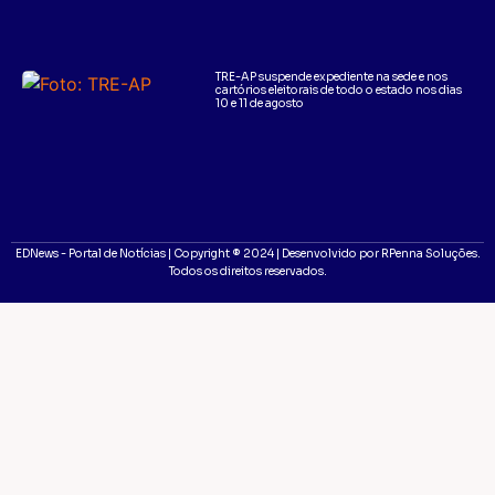
TRE-AP suspende expediente na sede e nos
cartórios eleitorais de todo o estado nos dias
10 e 11 de agosto
EDNews - Portal de Notícias | Copyright ® 2024 | Desenvolvido por RPenna Soluções.
Todos os direitos reservados.