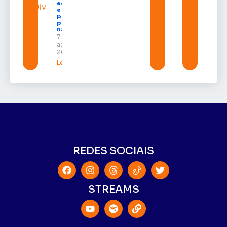
economia
e aumenta
procura
por hotéis
na capital
7 de
agosto de
2026
Leia mais »
REDES SOCIAIS
STREAMS