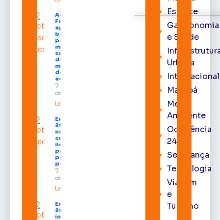
Esporte
Acácio
Favacho
Gastronomia
apresenta
balanço
e Saúde
parcial do
mandato
Infraestrutur
com mais
de R$ 668
Urbana
milhões
destinados
Internacional
ao Amapá
7 de agosto
Macapá
de 2026
Meio
Leia mais »
Ambiente
Expofeira
2026 começa
Ocorrência
neste sábado
com shows,
24h
negócios e
programação
Segurança
para todos os
públicos
Tecnologia
7 de agosto
de 2026
Viagem
Leia mais »
e
Expofeira
Turismo
2026
impulsiona