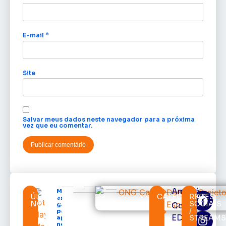
E-mail
*
Site
Salvar meus dados neste navegador para a próxima
vez que eu comentar.
Amapá
Mais de 40
ÚLTIMAS
CATEGORIAS
REDES
empreendedores
NOTÍCIAS
SOCIAIS
Cortes
ganham espaço
/
para vender e
EDcast
STREAM
apresentar seus
negócios na