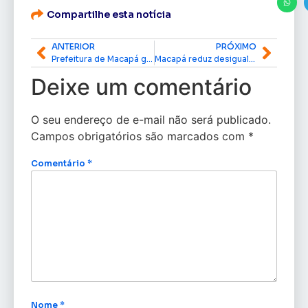
Compartilhe esta notícia
ANTERIOR
PRÓXIMO
Prefeitura de Macapá garante transporte gratuito para a 54ª Expofeira do Amapá
Macapá reduz desigualdades na educação e garante recursos do Fundeb pelo VAAR
Deixe um comentário
O seu endereço de e-mail não será publicado.
Campos obrigatórios são marcados com
*
Comentário
*
Nome
*