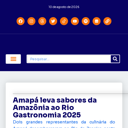
10 de agosto de 2026
Economia e Política
Saúde e Educação
Amapá leva sabores da
Amazônia ao Rio
Gastronomia 2025
Dois grandes representantes da culinária do