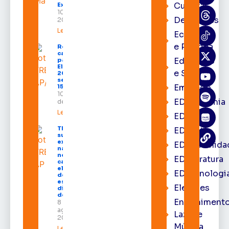
Cultura
Expofeira 2026
10 de agosto de
Destaques
2026
Leia mais »
Economia
e Política
Registro de
candidaturas
Educação
para as
Eleições
e Saúde
2026 deve
ser feito até
Emprego
15 de agosto
10 de agosto
EDacademia
de 2026
Leia mais »
EDbrasília
TRE-AP
EDcast
suspende
expediente
EDcomunida
na sede e
nos
EDliteratura
cartórios
eleitorais
EDtecnologi
de todo o
estado nos
Eleições
dias 10 e 11
de agosto
Entrenimento
8 de
agosto de
Lazer e
2026
Música
Leia mais »