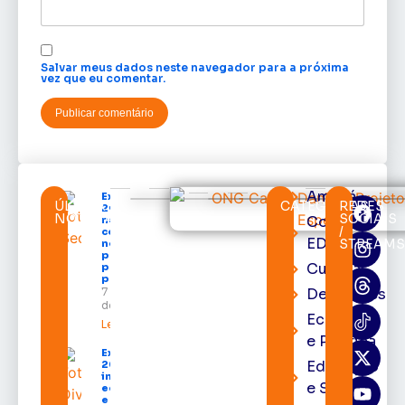
Salvar meus dados neste navegador para a próxima
vez que eu comentar.
Amapá
Expofeira
ÚLTIMAS
CATEGORIAS
REDES
2026 começa
NOTÍCIAS
SOCIAIS
Cortes
neste sábado
/
com shows,
EDcast
STREAMS
negócios e
programação
Cultura
para todos os
públicos
7 de agosto
Destaques
de 2026
Economia
Leia mais »
e Política
Expofeira
Educação
2026
impulsiona
e Saúde
economia
e aumenta