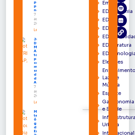
Emprego
procura
por hotéis
na capital
EDacademia
7 de
agosto de
EDbrasília
2026
EDcast
Leia mais »
EDcomunida
Juiz
Diego
EDliteratura
Moura de
Araújo
EDtecnologi
toma
posse
Eleições
como
membro
Entrenimento
substituto
do Pleno
Lazer e
do TRE-
AP
Música
7 de
agosto de
Esporte
2026
Gastronomia
Leia mais »
e Saúde
Macapá
terá
Infraestrutur
ônibus
gratuitos
Urbana
durante a
Expofeira
Internacional
2026