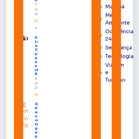
7 de
Macapá
agosto
de 2026
Meio
Leia mais
Ambiente
»
Ocorrência
Após veto,
24h
Lula envia
ao
Segurança
Congresso
projeto
Tecnologia
para criar
a UNIFRON
Viagem
e grava
vídeo para
e
Randolfe
6 de
Turismo
agosto de
2026
Leia mais »
Governo do
Amapá
amplia
oferta de
cursos
técnicos e
garante
auxílio
permanência