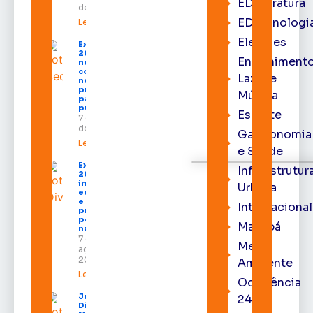
EDliteratura
de 2026
EDtecnologi
Leia mais »
Eleições
Expofeira
2026 começa
Entrenimento
neste sábado
com shows,
Lazer e
negócios e
programação
Música
para todos os
públicos
Esporte
7 de agosto
de 2026
Gastronomia
Leia mais »
e Saúde
Expofeira
Infraestrutur
2026
impulsiona
Urbana
economia
e aumenta
Internacional
procura
por hotéis
Macapá
na capital
7 de
Meio
agosto de
2026
Ambiente
Leia mais »
Ocorrência
Juiz
24h
Diego