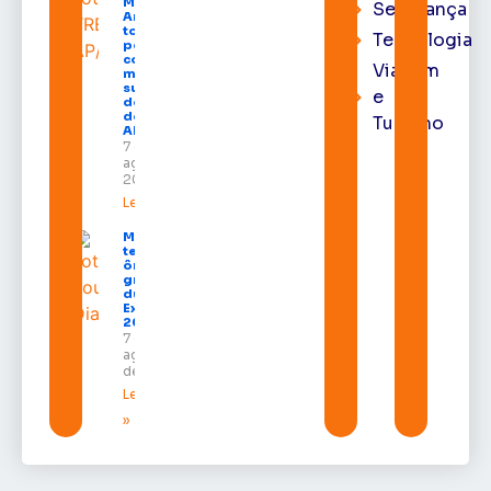
Moura de
Segurança
Araújo
toma
Tecnologia
posse
como
Viagem
membro
substituto
e
do Pleno
do TRE-
Turismo
AP
7 de
agosto de
2026
Leia mais »
Macapá
terá
ônibus
gratuitos
durante a
Expofeira
2026
7 de
agosto
de 2026
Leia mais
»