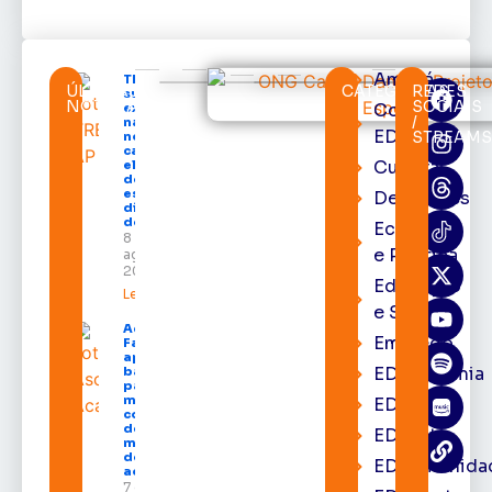
Amapá
TRE-AP
ÚLTIMAS
CATEGORIAS
REDES
suspende
NOTÍCIAS
SOCIAIS
Cortes
expediente
/
na sede e
EDcast
STREAM
nos
cartórios
Cultura
eleitorais
de todo o
estado nos
Destaques
dias 10 e 11
de agosto
Economia
8 de
e Política
agosto de
2026
Educação
Leia mais »
e Saúde
Acácio
Emprego
Favacho
apresenta
EDacademia
balanço
parcial do
mandato
EDbrasília
com mais
de R$ 668
EDcast
milhões
destinados
EDcomunida
ao Amapá
7 de agosto