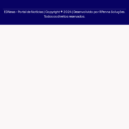
EDNews - Portal de Notícias | Copyright ® 2024 | Desenvolvido por RPenna Soluções.
Todos os direitos reservados.