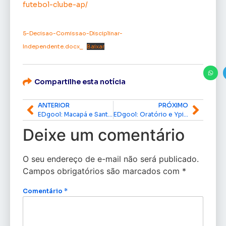
futebol-clube-ap/
5-Decisao-Comissao-Disciplinar-
Independente.docx_
Baixar
Compartilhe esta notícia
ANTERIOR
PRÓXIMO
EDgool: Macapá e Santana fazem nessa quarta-feira, 6, o jogo dos desesperados
EDgool: Oratório e Ypiranga se enfrentam hoje, 07, no Estádio Olímpico Zerão pelo Amapazão
Deixe um comentário
O seu endereço de e-mail não será publicado.
Campos obrigatórios são marcados com
*
Comentário
*