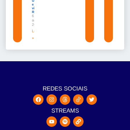
UNIFRON
e grava
vídeo para
Randolfe
6 de
agosto de
2026
Leia mais
»
REDES SOCIAIS
STREAMS