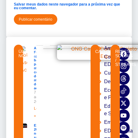
Salvar meus dados neste navegador para a próxima vez que
eu comentar.
Amapá
Acácio
ÚLTIMAS
CATEGORIAS
REDES
Favacho
NOTÍCIAS
SOCIAIS
apresenta
Cortes
/
balanço
EDcast
STREAMS
parcial do
mandato
com mais
Cultura
de R$ 668
milhões
Destaques
destinados
ao Amapá
Economia
7 de
agosto de
e Política
2026
Educação
Leia mais
e Saúde
»
Emprego
Expofeira
2026 começa
EDacademia
neste
sábado com