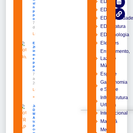
EDbrasília
shows,
negócios e
EDcast
programação
para todos
EDcomunidad
os públicos
7 de agosto
EDliteratura
de 2026
Leia mais »
EDtecnologia
Eleições
Expofeira
2026
Entrenimento,
impulsiona
economia
Lazer e
e aumenta
procura
Música
por hotéis
na capital
Esporte
7 de
agosto de
Gastronomia
2026
e Saúde
Leia mais
»
Infraestrutura
Urbana
Juiz
Diego
Internacional
Moura de
Araújo
Macapá
toma
posse
Meio
como
membro