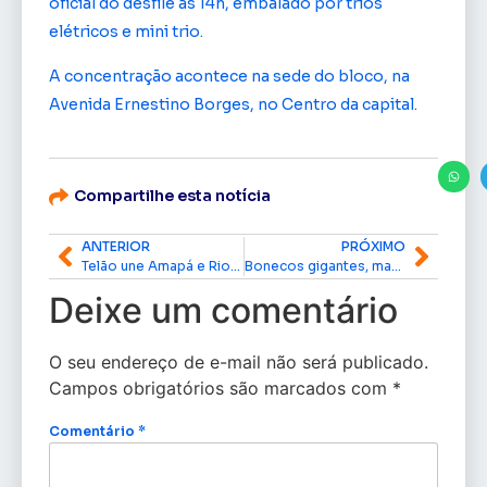
oficial do desfile às 14h, embalado por trios
elétricos e mini trio.
A concentração acontece na sede do bloco, na
Avenida Ernestino Borges, no Centro da capital.
Compartilhe esta notícia
ANTERIOR
PRÓXIMO
Telão une Amapá e Rio em noite histórica com desfile da Mangueira
Bonecos gigantes, maria-fumaça e multidão: A Banda toma as ruas de Macapá e reforça tradição
Deixe um comentário
O seu endereço de e-mail não será publicado.
Campos obrigatórios são marcados com
*
Comentário
*