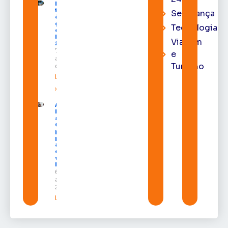
Macapá
terá
Segurança
ônibus
gratuitos
Tecnologia
durante a
Expofeira
Viagem
2026
7 de
e
agosto
Turismo
de 2026
Leia mais
»
Após veto,
Lula envia
ao
Congresso
projeto
para criar
a UNIFRON
e grava
vídeo para
Randolfe
6 de
agosto de
2026
Leia mais »