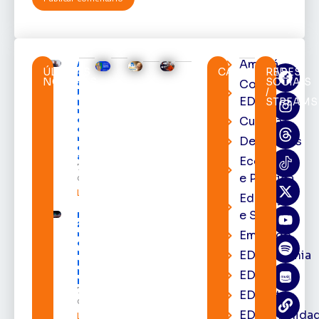
Amapá
Acácio
ÚLTIMAS
CATEGORIAS
REDES
Favacho
NOTÍCIAS
SOCIAIS
Cortes
apresenta
/
balanço
EDcast
STREAMS
parcial do
mandato
Cultura
com mais
de R$ 668
milhões
Destaques
destinados
ao Amapá
Economia
7 de agosto
e Política
de 2026
Leia mais »
Educação
e Saúde
Expofeira
2026 começa
Emprego
neste sábado
com shows,
negócios e
EDacademia
programação
para todos os
EDbrasília
públicos
7 de agosto
EDcast
de 2026
EDcomunida
Leia mais »