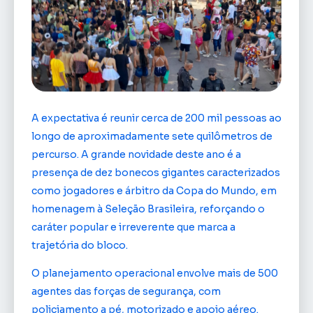
A expectativa é reunir cerca de 200 mil pessoas ao
longo de aproximadamente sete quilômetros de
percurso. A grande novidade deste ano é a
presença de dez bonecos gigantes caracterizados
como jogadores e árbitro da Copa do Mundo, em
homenagem à Seleção Brasileira, reforçando o
caráter popular e irreverente que marca a
trajetória do bloco.
O planejamento operacional envolve mais de 500
agentes das forças de segurança, com
policiamento a pé, motorizado e apoio aéreo.