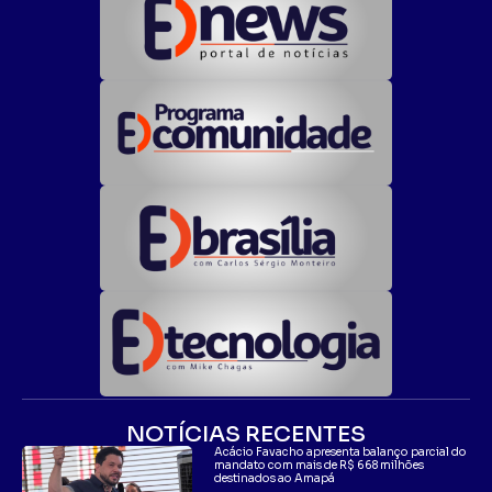
NOTÍCIAS RECENTES
Acácio Favacho apresenta balanço parcial do
mandato com mais de R$ 668 milhões
destinados ao Amapá