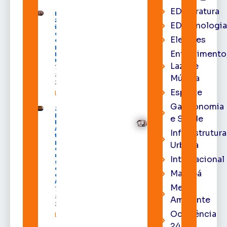
EDliteratura
Expofeira
2026
EDtecnologi
impulsiona
economia
Eleições
e aumenta
procura
Entrenimento
por hotéis
na capital
Lazer e
7 de
agosto de
Música
2026
Esporte
Leia mais »
Gastronomia
Juiz
Diego
e Saúde
Moura de
Araújo
Infraestrutura
toma
posse
Urbana
como
membro
Internacional
substituto
do Pleno
Macapá
do TRE-
AP
Meio
7 de
agosto de
Ambiente
2026
Ocorrência
Leia mais »
24h