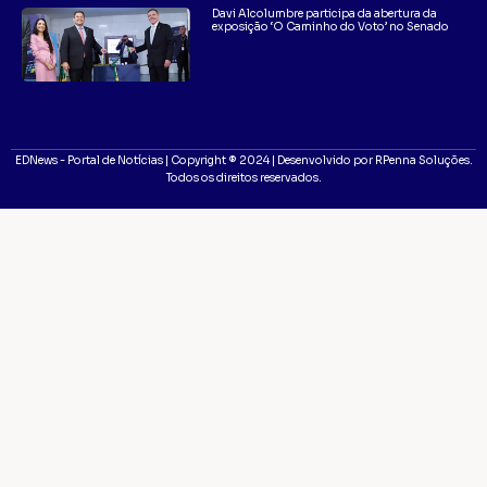
Davi Alcolumbre participa da abertura da
exposição ‘O Caminho do Voto’ no Senado
EDNews - Portal de Notícias | Copyright ® 2024 | Desenvolvido por RPenna Soluções.
Todos os direitos reservados.