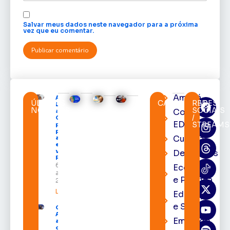
Salvar meus dados neste navegador para a próxima
vez que eu comentar.
Amapá
Após veto,
ÚLTIMAS
CATEGORIAS
REDES
Lula envia
NOTÍCIAS
SOCIAIS
Cortes
ao
/
Congresso
EDcast
STREAMS
projeto
para criar
Cultura
a UNIFRON
e grava
vídeo para
Destaques
Randolfe
6 de
Economia
agosto de
e Política
2026
Leia mais »
Educação
e Saúde
Governo do
Amapá
Emprego
amplia
oferta de