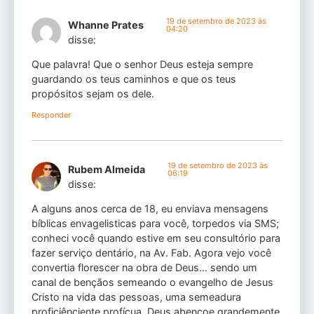
19 de setembro de 2023 às
Whanne Prates
04:20
disse:
Que palavra! Que o senhor Deus esteja sempre
guardando os teus caminhos e que os teus
propósitos sejam os dele.
Responder
19 de setembro de 2023 às
Rubem Almeida
06:19
disse:
A alguns anos cerca de 18, eu enviava mensagens
bíblicas envagelisticas para você, torpedos via SMS;
conheci você quando estive em seu consultório para
fazer serviço dentário, na Av. Fab. Agora vejo você
convertia florescer na obra de Deus… sendo um
canal de bençãos semeando o evangelho de Jesus
Cristo na vida das pessoas, uma semeadura
proficiênciente profícua, Deus abençoe grandemente