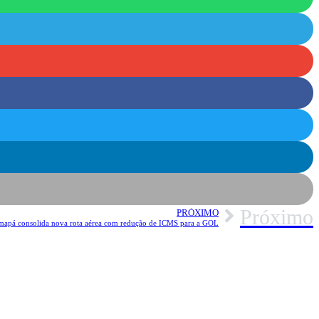
Próximo
PRÓXIMO
apá consolida nova rota aérea com redução de ICMS para a GOL