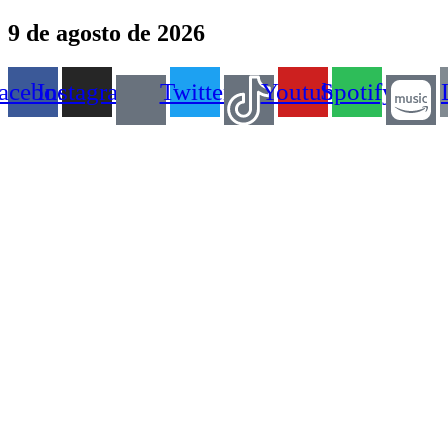
Ir
9 de agosto de 2026
para
o
conteúdo
acebook
Instagram
Twitter
Youtube
Spotify