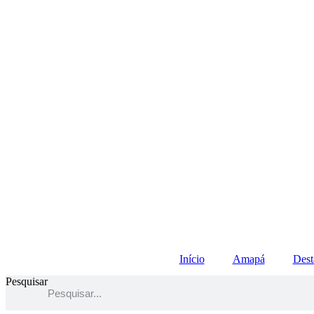
Início
Amapá
Dest
Pesquisar