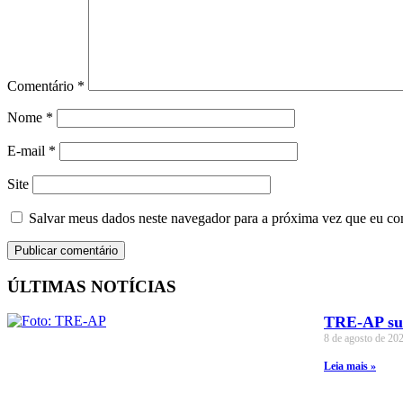
Comentário
*
Nome
*
E-mail
*
Site
Salvar meus dados neste navegador para a próxima vez que eu co
ÚLTIMAS NOTÍCIAS
TRE-AP susp
8 de agosto de 20
Leia mais »