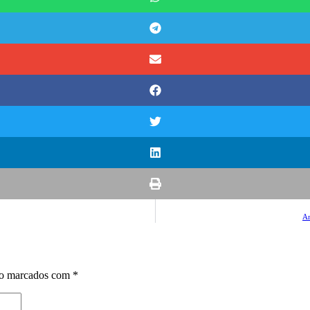
Am
ão marcados com
*