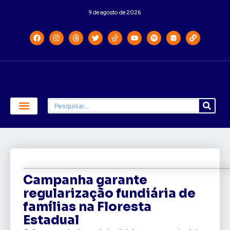
9 de agosto de 2026
Economia e Política
Saúde e Educação
Campanha garante
regularização fundiária de
famílias na Floresta
Estadual