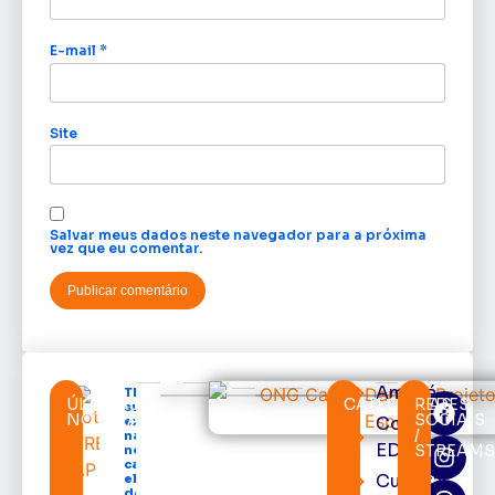
E-mail
*
Site
Salvar meus dados neste navegador para a próxima
vez que eu comentar.
Amapá
TRE-AP
ÚLTIMAS
CATEGORIAS
REDES
suspende
NOTÍCIAS
SOCIAIS
Cortes
expediente
/
na sede e
EDcast
STREAM
nos
cartórios
Cultura
eleitorais
de todo o