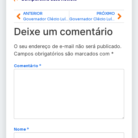
ANTERIOR
PRÓXIMO
Governador Clécio Luís conhece experiências do Porto de Niterói para preparar o Amapá ao mercado de petróleo
Governador Clécio Luís e ANP definem estratégias para fortalecer o setor de petróleo e gás no Amapá
Deixe um comentário
O seu endereço de e-mail não será publicado.
Campos obrigatórios são marcados com
*
Comentário
*
Nome
*