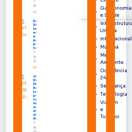
7 de agosto
de 2026
Gastronomia
Leia mais »
e Saúde
Expofeira
Infraestrutur
2026
impulsiona
Urbana
economia
e aumenta
Internacional
procura
por hotéis
Macapá
na capital
7 de
Meio
agosto de
2026
Ambiente
Leia mais »
Ocorrência
Juiz
24h
Diego
Moura de
Segurança
Araújo
toma
Tecnologia
posse
como
Viagem
membro
substituto
e
do Pleno
do TRE-
Turismo
AP
7 de
agosto de
2026