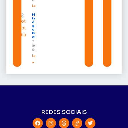
Leia mais »
Macapá
terá
ônibus
gratuitos
durante a
Expofeira
2026
7 de
agosto
de 2026
Leia mais
»
REDES SOCIAIS