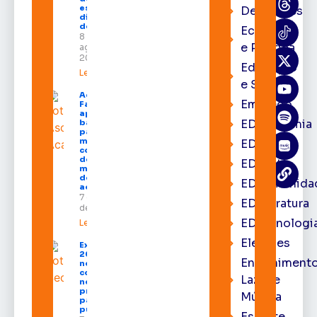
estado nos
Destaques
dias 10 e 11
de agosto
Economia
8 de
e Política
agosto de
2026
Educação
Leia mais »
e Saúde
Acácio
Emprego
Favacho
apresenta
EDacademia
balanço
parcial do
mandato
EDbrasília
com mais
de R$ 668
EDcast
milhões
destinados
EDcomunida
ao Amapá
7 de agosto
EDliteratura
de 2026
EDtecnologi
Leia mais »
Eleições
Expofeira
2026 começa
Entrenimento
neste sábado
com shows,
Lazer e
negócios e
programação
Música
para todos os
públicos
Esporte