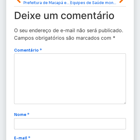
Prefeitura de Macapá entrega nova passarela no bairro Cidade Nova e acompanha preparativos para o Dia do Trabalhador
Equipes de Saúde monitoram atendimentos às vítimas das enchentes em três municípios do Amapá
Deixe um comentário
O seu endereço de e-mail não será publicado.
Campos obrigatórios são marcados com
*
Comentário
*
Nome
*
E-mail
*