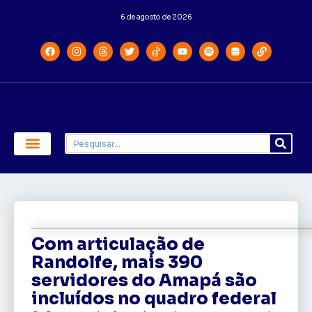
6 de agosto de 2026
Economia e Política
Saúde e Educação
Com articulação de
Randolfe, mais 390
servidores do Amapá são
incluídos no quadro federal