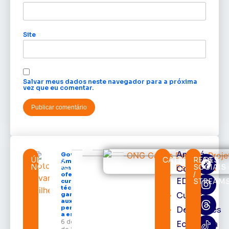
Site
Salvar meus dados neste navegador para a próxima
vez que eu comentar.
Amapá
Governo do
ÚLTIMAS
CATEGORIAS
REDES
Amapá
NOTÍCIAS
SOCIAIS
Cortes
amplia
/
oferta de
EDcast
STREAM
cursos
técnicos e
Cultura
garante
auxílio
permanência
Destaques
a estudantes
6 de agosto
Economia