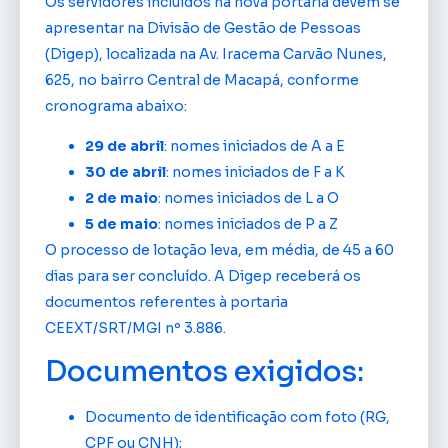
Os servidores incluídos na nova portaria devem se
apresentar na Divisão de Gestão de Pessoas
(Digep), localizada na Av. Iracema Carvão Nunes,
625, no bairro Central de Macapá, conforme
cronograma abaixo:
29 de abril
: nomes iniciados de A a E
30 de abril
: nomes iniciados de F a K
2 de maio
: nomes iniciados de L a O
5 de maio
: nomes iniciados de P a Z
O processo de lotação leva, em média, de 45 a 60
dias para ser concluído. A Digep receberá os
documentos referentes à portaria
CEEXT/SRT/MGI nº 3.886.
Documentos exigidos:
Documento de identificação com foto (RG,
CPF ou CNH);