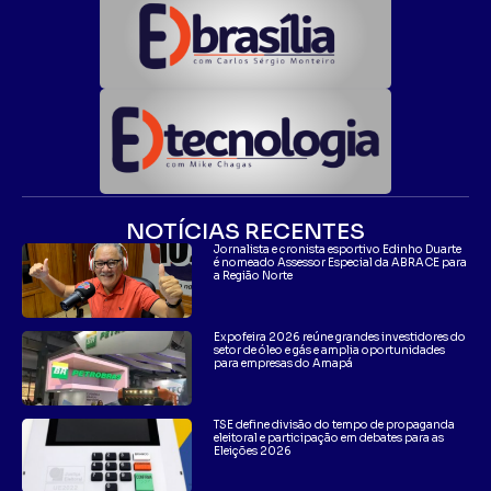
NOTÍCIAS RECENTES
Jornalista e cronista esportivo Edinho Duarte
é nomeado Assessor Especial da ABRACE para
a Região Norte
Expofeira 2026 reúne grandes investidores do
setor de óleo e gás e amplia oportunidades
para empresas do Amapá
TSE define divisão do tempo de propaganda
eleitoral e participação em debates para as
Eleições 2026