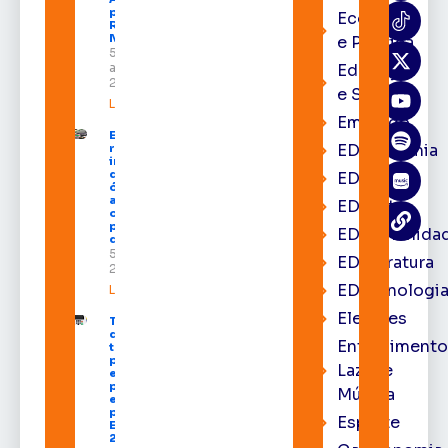
para a
Economia
Região
Norte
e Política
5 de
agosto de
Educação
2026
e Saúde
Leia mais »
Emprego
Expofeira 2026
EDacademia
reúne grandes
investidores
do setor de
EDbrasília
óleo e gás e
amplia
EDcast
oportunidades
para empresas
EDcomunida
do Amapá
5 de agosto de
EDliteratura
2026
EDtecnologi
Leia mais »
Eleições
TSE define
divisão do
Entrenimento
tempo de
propaganda
Lazer e
eleitoral e
participação
Música
em debates
para as
Esporte
Eleições
2026