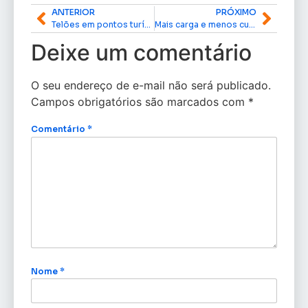
ANTERIOR
PRÓXIMO
Telões em pontos turísticos vão transmitir jogos do Brasil na Copa 2026 em Macapá
Mais carga e menos custos: novo calado na foz do Amazonas beneficia operações da Companhia Docas de Santana
Deixe um comentário
O seu endereço de e-mail não será publicado.
Campos obrigatórios são marcados com
*
Comentário
*
Nome
*