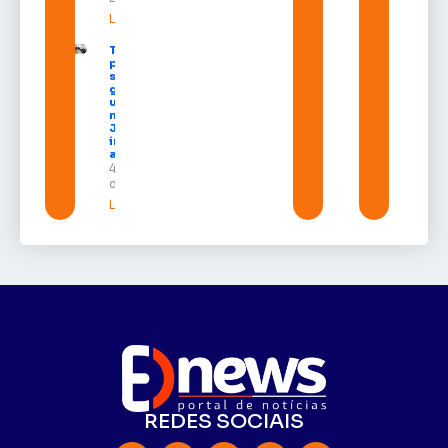
Leia mais »
TJAP alerta
população
sobre
golpes com
uso do
nome da
Justiça e
inteligência
artificial
4 de agosto
de 2026
Leia mais »
REDES SOCIAIS