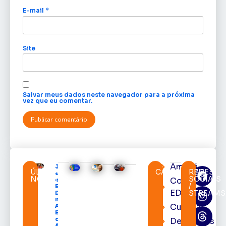
E-mail
*
Site
Salvar meus dados neste navegador para a próxima
vez que eu comentar.
Amapá
Jornalista
ÚLTIMAS
CATEGORIAS
REDES
e cronista
NOTÍCIAS
SOCIAIS
Cortes
esportivo
/
Edinho
EDcast
STREAMS
Duarte é
nomeado
Cultura
Assessor
Especial
da
Destaques
ABRACE