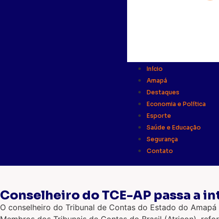
Início
Amapá
Destaques
Economia e Política
Esporte
Saúde e Educação
Segurança
Contato
Conselheiro do TCE-AP passa a int
O conselheiro do Tribunal de Contas do Estado do Amapá (
Membros dos Tribunais de Contas do Brasil (Atricon), ref