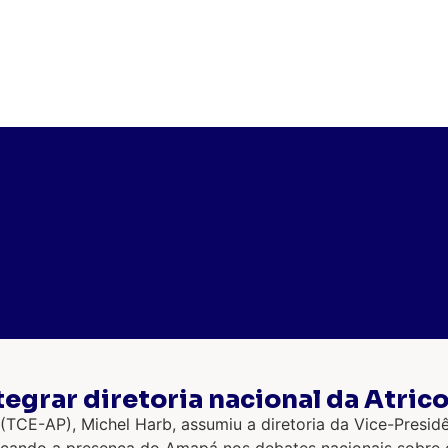
egrar diretoria nacional da Atrico
TCE-AP), Michel Harb, assumiu a diretoria da Vice-Presid
orçando a presença do Amapá nos debates nacionais sobre c