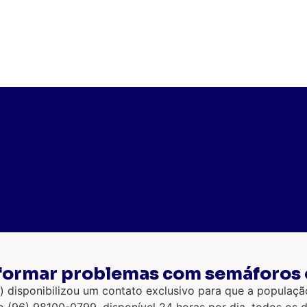
informar problemas com semáforo
disponibilizou um contato exclusivo para que a populaçã
96) 98100-0799, disponível 24 horas por dia, todos os d