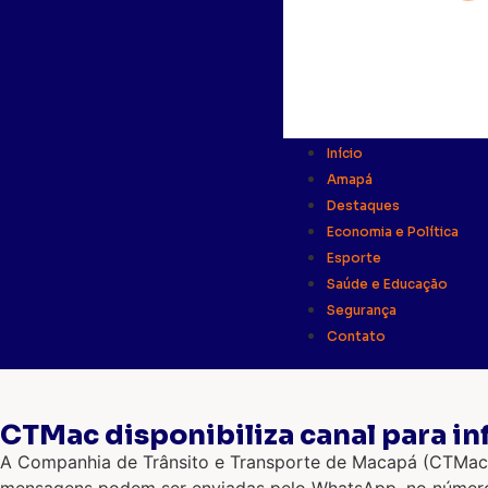
Início
Amapá
Destaques
Economia e Política
Esporte
Saúde e Educação
Segurança
Contato
CTMac disponibiliza canal para 
A Companhia de Trânsito e Transporte de Macapá (CTMac) 
mensagens podem ser enviadas pelo WhatsApp, no número (