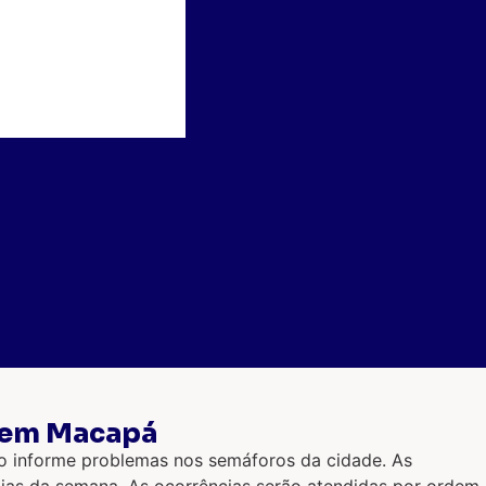
s em Macapá
o informe problemas nos semáforos da cidade. As
ias da semana. As ocorrências serão atendidas por ordem