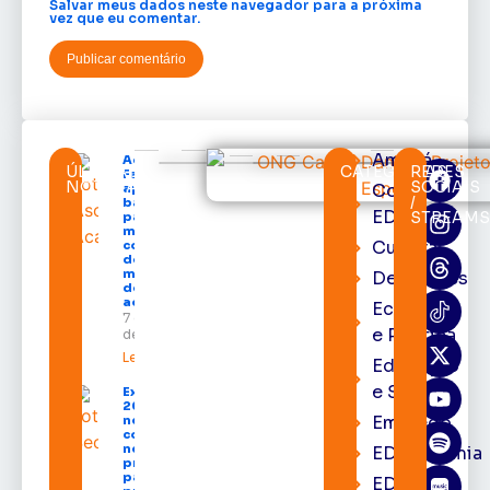
Salvar meus dados neste navegador para a próxima
vez que eu comentar.
Amapá
Acácio
ÚLTIMAS
CATEGORIAS
REDES
Favacho
NOTÍCIAS
SOCIAIS
Cortes
apresenta
/
balanço
EDcast
STREAM
parcial do
mandato
Cultura
com mais
de R$ 668
milhões
Destaques
destinados
ao Amapá
Economia
7 de agosto
e Política
de 2026
Leia mais »
Educação
e Saúde
Expofeira
2026 começa
Emprego
neste sábado
com shows,
negócios e
EDacademia
programação
para todos os
EDbrasília