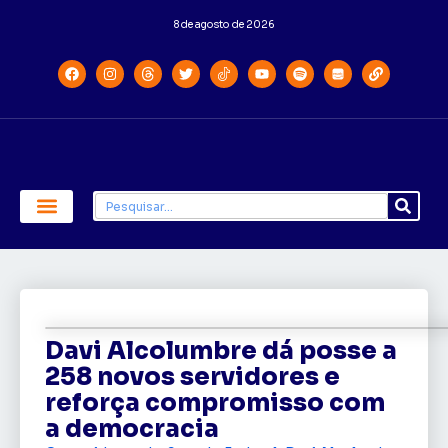
8 de agosto de 2026
Economia e Política
Saúde e Educação
Davi Alcolumbre dá posse a
258 novos servidores e
reforça compromisso com
a democracia