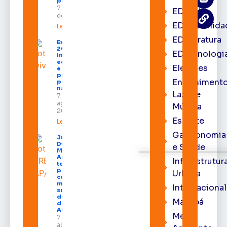
públicos
7 de agosto
EDcast
de 2026
EDcomunida
Leia mais »
EDliteratura
Expofeira
2026
EDtecnologi
impulsiona
economia
Eleições
e aumenta
procura
Entrenimento
por hotéis
na capital
Lazer e
7 de
agosto de
Música
2026
Esporte
Leia mais »
Gastronomia
Juiz
Diego
e Saúde
Moura de
Araújo
Infraestrutur
toma
posse
Urbana
como
membro
Internacional
substituto
do Pleno
Macapá
do TRE-
AP
Meio
7 de
agosto de