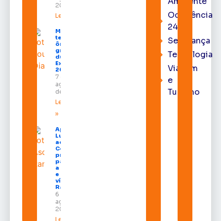
Ambiente
2026
Ocorrência
Leia mais »
24h
Macapá
terá
Segurança
ônibus
gratuitos
Tecnologia
durante a
Expofeira
Viagem
2026
7 de
e
agosto
Turismo
de 2026
Leia mais
»
Após veto,
Lula envia
ao
Congresso
projeto
para criar
a UNIFRON
e grava
vídeo para
Randolfe
6 de
agosto de
2026
Leia mais »