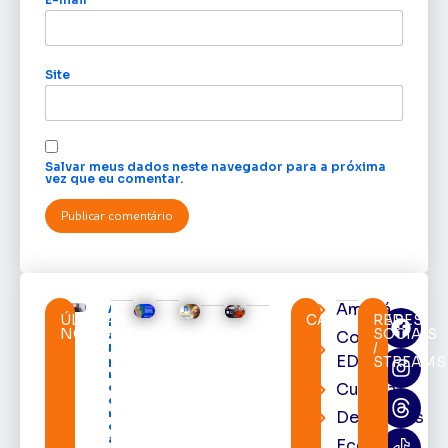
Site
Salvar meus dados neste navegador para a próxima
vez que eu comentar.
Amapá
Acácio
ÚLTIMAS
CATEGORIAS
REDES
Favacho
NOTÍCIAS
SOCIAIS
Cortes
apresenta
/
balanço
EDcast
STREAMS
parcial do
mandato
Cultura
com mais
de R$ 668
milhões
Destaques
destinados
ao Amapá
Economia