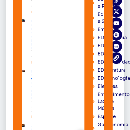
7 de agosto
e Política
de 2026
Leia mais »
Educação
e Saúde
Expofeira
2026 começa
Emprego
neste sábado
com shows,
negócios e
EDacademia
programação
para todos os
EDbrasília
públicos
7 de agosto
EDcast
de 2026
EDcomunida
Leia mais »
EDliteratura
Expofeira
2026
EDtecnologi
impulsiona
economia
Eleições
e aumenta
procura
Entrenimento
por hotéis
na capital
Lazer e
7 de
agosto de
Música
2026
Esporte
Leia mais »
Gastronomia
Juiz
Diego