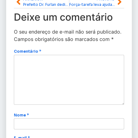
Prefeito Dr. Furlan dedica domingo à entrega de passarela e novos investimentos em mobilidade urbana
Força-tarefa leva ajuda humanitária a moradores do Arquipélago do Bailique
Deixe um comentário
O seu endereço de e-mail não será publicado.
Campos obrigatórios são marcados com
*
Comentário
*
Nome
*
E-mail
*