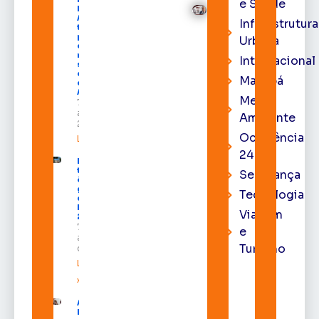
e Saúde
Moura de
Araújo
Infraestrutura
toma
posse
Urbana
como
membro
Internacional
substituto
do Pleno
Macapá
do TRE-
AP
Meio
7 de
agosto de
Ambiente
2026
Ocorrência
Leia mais »
24h
Macapá
terá
Segurança
ônibus
gratuitos
Tecnologia
durante a
Expofeira
Viagem
2026
7 de
e
agosto
Turismo
de 2026
Leia mais
»
Após veto,
Lula envia