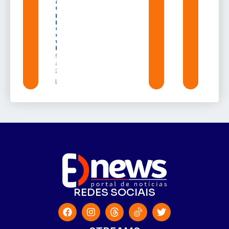
ao
Congresso
projeto
para criar
a UNIFRON
e grava
vídeo para
Randolfe
6 de
agosto de
2026
Leia mais »
REDES SOCIAIS