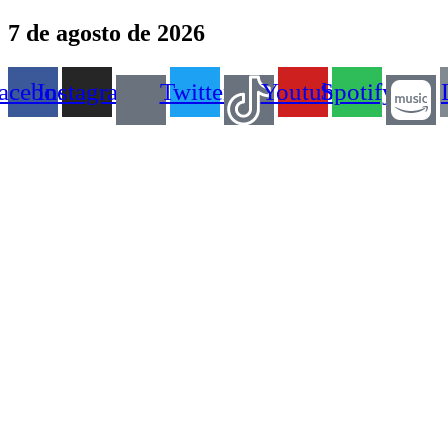
Ir
7 de agosto de 2026
para
o
conteúdo
acebook
Instagram
Twitter
Youtube
Spotify