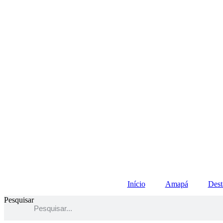
Início
Amapá
Dest
Pesquisar