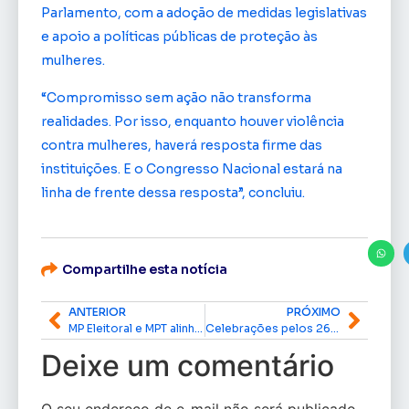
Parlamento, com a adoção de medidas legislativas
e apoio a políticas públicas de proteção às
mulheres.
“Compromisso sem ação não transforma
realidades. Por isso, enquanto houver violência
contra mulheres, haverá resposta firme das
instituições. E o Congresso Nacional estará na
linha de frente dessa resposta”, concluiu.
Compartilhe esta notícia
ANTERIOR
PRÓXIMO
MP Eleitoral e MPT alinham ações para combater assédio eleitoral no Amapá
Celebrações pelos 268 anos de Macapá reúnem fé, cultura e autoridades em programação especial
Deixe um comentário
O seu endereço de e-mail não será publicado.