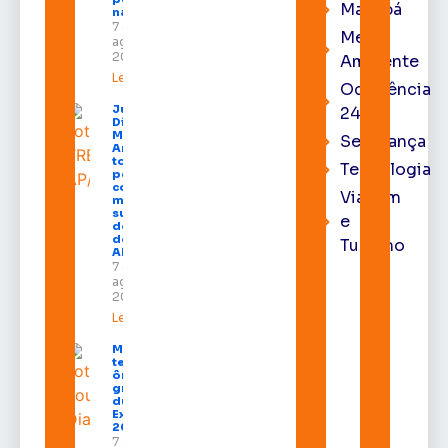
Macapá
na capital
7 de
Meio
agosto de
2026
Ambiente
Leia mais »
Ocorrência
Juiz
24h
Diego
Moura de
Segurança
Araújo
toma
Tecnologia
posse
como
Viagem
membro
substituto
e
do Pleno
do TRE-
Turismo
AP
7 de
agosto de
2026
Leia mais »
Macapá
terá
ônibus
gratuitos
durante a
Expofeira
2026
7 de