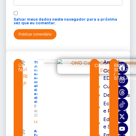
Salvar meus dados neste navegador para a próxima
vez que eu comentar.
Amapá
TRE-AP
ÚLTIMAS
CATEGORIAS
REDES
suspende
NOTÍCIAS
SOCIAIS
Cortes
expediente
/
na sede e
EDcast
STREAM
nos
cartórios
Cultura
eleitorais
de todo o
estado nos
Destaques
dias 10 e 11
de agosto
Economia
8 de
e Política
agosto de
2026
Educação
Leia mais »
e Saúde
Acácio
Emprego
Favacho