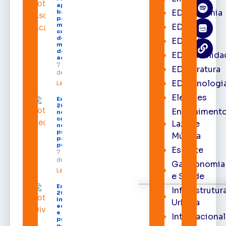
apresenta
EDacademia
balanço
parcial do
mandato
EDbrasília
com mais
de R$ 668
EDcast
milhões
destinados
EDcomunida
ao Amapá
7 de agosto
EDliteratura
de 2026
EDtecnologi
Leia mais »
Eleições
Expofeira
2026 começa
Entrenimento
neste sábado
com shows,
Lazer e
negócios e
programação
Música
para todos os
públicos
Esporte
7 de agosto
de 2026
Gastronomia
Leia mais »
e Saúde
Expofeira
Infraestrutur
2026
impulsiona
Urbana
economia
e aumenta
Internacional
procura
por hotéis