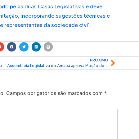
sado pelas duas Casas Legislativas e deve
mitação, incorporando sugestões técnicas e
 e representantes da sociedade civil.
PRÓXIMO
Consultas para criação de quatro reservas marinhas no Amapá geram reações políticas
Assembleia Legislativa do Amapá aprova Moção de Repúdio a projeto de deputado de São Paulo contra exploração de petróleo na Margem Equatorial
o.
Campos obrigatórios são marcados com
*