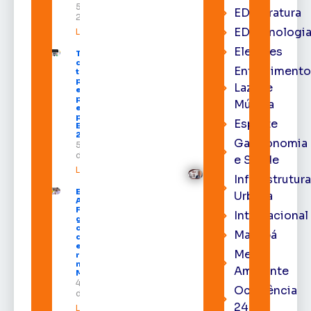
5 de agosto de
EDliteratura
2026
EDtecnologi
Leia mais »
Eleições
TSE define
divisão do
Entrenimento
tempo de
propaganda
Lazer e
eleitoral e
participação
Música
em debates
para as
Esporte
Eleições
2026
Gastronomia
5 de agosto
de 2026
e Saúde
Leia mais »
Infraestrutur
Emenda de
Urbana
Acácio
Favacho
Internacional
garante
climatização
Macapá
de todas as
escolas da
Meio
rede
municipal de
Ambiente
Macapá
4 de agosto
Ocorrência
de 2026
24h
Leia mais »