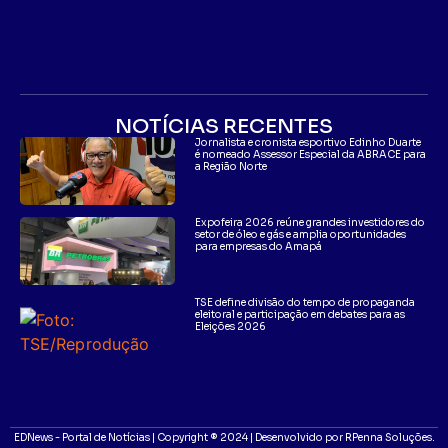
NOTÍCIAS RECENTES
Jornalista e cronista esportivo Edinho Duarte
é nomeado Assessor Especial da ABRACE para
a Região Norte
Expofeira 2026 reúne grandes investidores do
setor de óleo e gás e amplia oportunidades
para empresas do Amapá
TSE define divisão do tempo de propaganda
eleitoral e participação em debates para as
Eleições 2026
EDNews - Portal de Notícias | Copyright ® 2024 | Desenvolvido por RPenna Soluções.