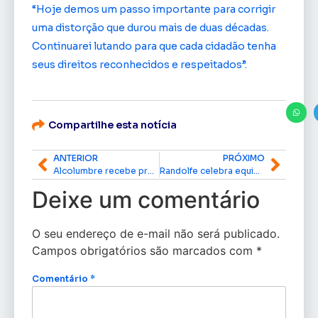
“Hoje demos um passo importante para corrigir
uma distorção que durou mais de duas décadas.
Continuarei lutando para que cada cidadão tenha
seus direitos reconhecidos e respeitados”.
Compartilhe esta notícia
ANTERIOR
PRÓXIMO
Alcolumbre recebe presidente do Senado italiano e reforça laços diplomáticos
Randolfe celebra equiparação salarial de militares dos ex-Territórios: ‘são mais de 2 mil famílias que terão uma melhoria real na qualidade de vida’
Deixe um comentário
O seu endereço de e-mail não será publicado.
Campos obrigatórios são marcados com
*
Comentário
*