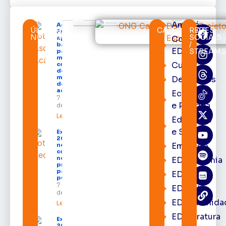
Amapá
Acácio
ÚLTIMAS
CATEGORIAS
REDES
Favacho
NOTÍCIAS
SOCIAIS
Cortes
apresenta
/
balanço
EDcast
STREAM
parcial do
mandato
Cultura
com mais
de R$ 668
milhões
Destaques
destinados
ao Amapá
Economia
7 de agosto
e Política
de 2026
Leia mais »
Educação
e Saúde
Expofeira
2026 começa
Emprego
neste sábado
com shows,
negócios e
EDacademia
programação
para todos os
EDbrasília
públicos
7 de agosto
EDcast
de 2026
EDcomunida
Leia mais »
EDliteratura
Expofeira
2026