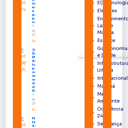
EDtecnologi
impulsiona
economia
Eleições
e aumenta
procura
Entrenimento
por hotéis
na capital
Lazer e
7 de
agosto de
Música
2026
Esporte
Leia mais »
Gastronomia
Juiz
Diego
e Saúde
Moura de
Araújo
Infraestrutur
toma
posse
Urbana
como
membro
Internacional
substituto
do Pleno
Macapá
do TRE-
AP
Meio
7 de
agosto de
Ambiente
2026
Ocorrência
Leia mais »
24h
Macapá
terá
Segurança
ônibus