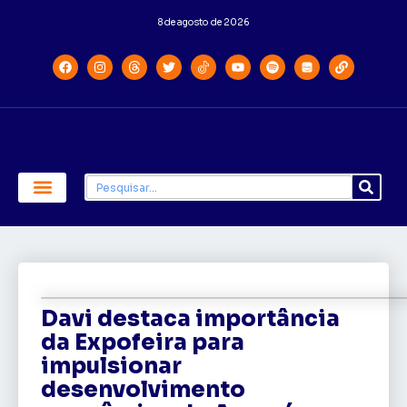
8 de agosto de 2026
Economia e Política
Saúde e Educação
Davi destaca importância
da Expofeira para
impulsionar
desenvolvimento