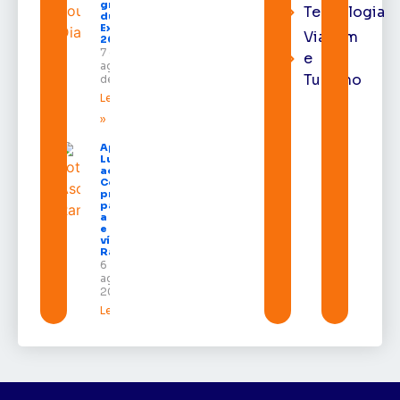
gratuitos
Tecnologia
durante a
Expofeira
Viagem
2026
7 de
e
agosto
Turismo
de 2026
Leia mais
»
Após veto,
Lula envia
ao
Congresso
projeto
para criar
a UNIFRON
e grava
vídeo para
Randolfe
6 de
agosto de
2026
Leia mais »