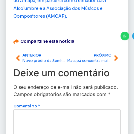
do Amapá, em parceria com o senador Davi
Alcolumbre e a Associação dos Músicos e
Compositores (AMCAP).
Compartilhe esta notícia
ANTERIOR
PRÓXIMO
Novo prédio da Semhou amplia atendimento e moderniza serviços em Macapá
Macapá concentra mais de 80% dos empregos formais do Amapá, aponta Caged
Deixe um comentário
O seu endereço de e-mail não será publicado.
Campos obrigatórios são marcados com
*
Comentário
*