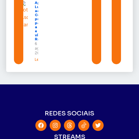
Após veto,
Lula envia
ao
Congresso
projeto
para criar
a UNIFRON
e grava
vídeo para
Randolfe
6 de
agosto de
2026
Leia mais »
REDES SOCIAIS
STREAMS