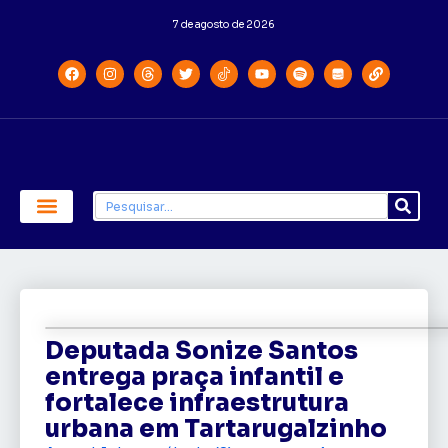
7 de agosto de 2026
Economia e Política
Saúde e Educação
Deputada Sonize Santos
entrega praça infantil e
fortalece infraestrutura
urbana em Tartarugalzinho