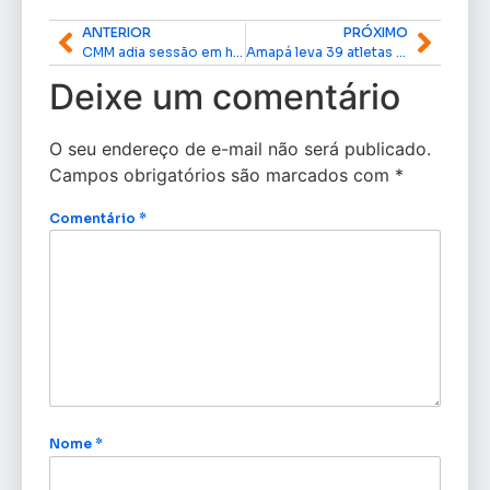
ANTERIOR
PRÓXIMO
CMM adia sessão em homenagem ao Dia Internacional da Mulher devido ao estado de saúde do vereador Claudiomar
Amapá leva 39 atletas para o Campeonato Brasileiro de Judô – Região I
Deixe um comentário
O seu endereço de e-mail não será publicado.
Campos obrigatórios são marcados com
*
Comentário
*
Nome
*