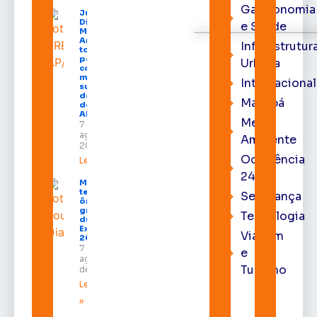
Gastronomia
Juiz
Diego
e Saúde
Moura de
Araújo
Infraestrutur
toma
posse
Urbana
como
membro
Internacional
substituto
do Pleno
Macapá
do TRE-
AP
Meio
7 de
agosto de
Ambiente
2026
Ocorrência
Leia mais »
24h
Macapá
terá
Segurança
ônibus
gratuitos
Tecnologia
durante a
Expofeira
Viagem
2026
7 de
e
agosto
Turismo
de 2026
Leia mais
»