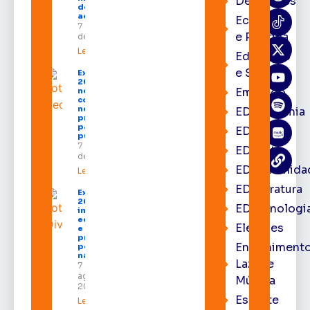
Destaques
destinados
ao Amapá
Economia
7 de agosto
e Política
de 2026
Leia mais »
Educação
e Saúde
Expofeira
2026 começa
Emprego
neste sábado
com shows,
negócios e
EDacademia
programação
para todos os
EDbrasília
públicos
7 de agosto
EDcast
de 2026
EDcomunida
Leia mais »
EDliteratura
Expofeira
2026
EDtecnologi
impulsiona
economia
Eleições
e aumenta
procura
Entrenimento
por hotéis
na capital
Lazer e
7 de
agosto de
Música
2026
Esporte
Leia mais »