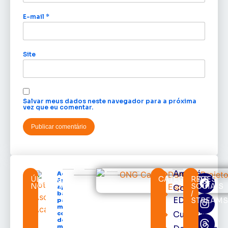
E-mail
*
Site
Salvar meus dados neste navegador para a próxima
vez que eu comentar.
Amapá
Acácio
ÚLTIMAS
CATEGORIAS
REDES
Favacho
NOTÍCIAS
SOCIAIS
Cortes
apresenta
/
balanço
EDcast
STREAM
parcial do
mandato
Cultura
com mais
de R$ 668
milhões