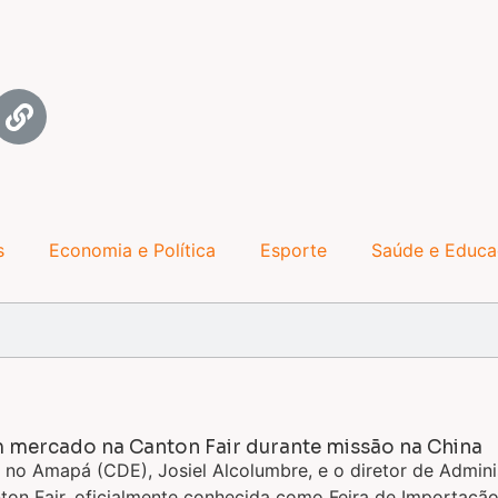
s
Economia e Política
Esporte
Saúde e Educ
mercado na Canton Fair durante missão na China
no Amapá (CDE), Josiel Alcolumbre, e o diretor de Administ
anton Fair, oficialmente conhecida como Feira de Importaçã