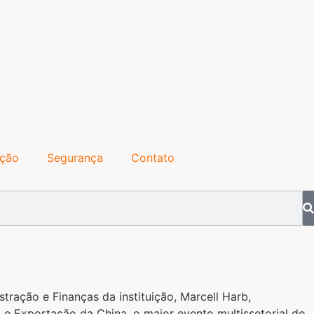
ação
Segurança
Contato
ração e Finanças da instituição, Marcell Harb,
o e Exportação da China, o maior evento multissetorial do