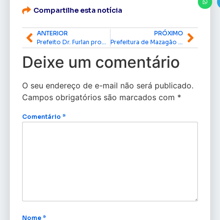
Compartilhe esta notícia
ANTERIOR
PRÓXIMO
Prefeito Dr. Furlan promove ‘Aula de Cidadania’ com inaugurações e vistoria de obras em Macapá
Prefeitura de Mazagão promove 1ª Conferência Municipal das Cidades
Deixe um comentário
O seu endereço de e-mail não será publicado.
Campos obrigatórios são marcados com
*
Comentário
*
Nome
*