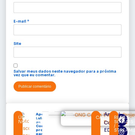
E-mail
*
Site
Salvar meus dados neste navegador para a próxima
vez que eu comentar.
Amapá
Após veto,
ÚLTIMAS
CATEGORIAS
REDES
Lula envia
NOTÍCIAS
SOCIAIS
Cortes
ao
/
Congresso
EDcast
STREAM
projeto
para criar