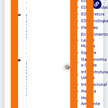
EDcast
de 2026
EDcomunida
Leia mais »
EDliteratura
Expofeira
2026
EDtecnologi
impulsiona
economia
Eleições
e aumenta
procura
Entrenimento
por hotéis
na capital
Lazer e
7 de
agosto de
Música
2026
Esporte
Leia mais »
Gastronomia
Juiz
Diego
e Saúde
Moura de
Araújo
Infraestrutura
toma
posse
Urbana
como
membro
Internacional
substituto
do Pleno
Macapá
do TRE-
AP
Meio
7 de
agosto de
Ambiente
2026