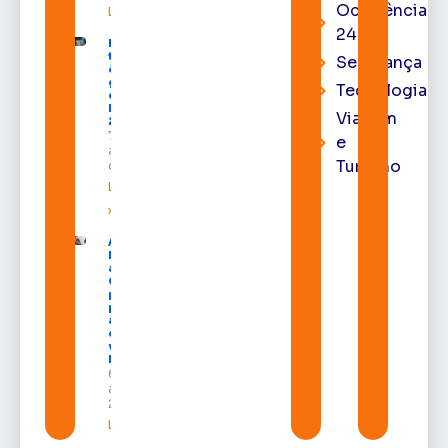
Ocorrência
Leia mais »
24h
Macapá
terá
Segurança
ônibus
gratuitos
Tecnologia
durante a
Expofeira
Viagem
2026
7 de
e
agosto
Turismo
de 2026
Leia mais
»
Após veto,
Lula envia
ao
Congresso
projeto
para criar
a UNIFRON
e grava
vídeo para
Randolfe
6 de
agosto de
2026
Leia mais »