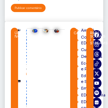
Amapá
Acácio
ÚLTIMAS
CATEGORIAS
REDES
Favacho
NOTÍCIAS
SOCIAIS
Cortes
apresenta
/
balanço
EDcast
STREAMS
parcial do
mandato
Cultura
com mais
de R$ 668
milhões
Destaques
destinados
ao Amapá
Economia
7 de agosto
e Política
de 2026
Leia mais »
Educação
e Saúde
Expofeira
2026 começa
Emprego
neste sábado
com shows,
negócios e
EDacademia
programação
para todos os
EDbrasília
públicos
7 de agosto