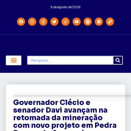
6 de agosto de 2026
Economia e Política
Saúde e Educação
Governador Clécio e
senador Davi avançam na
retomada da mineração
com novo projeto em Pedra