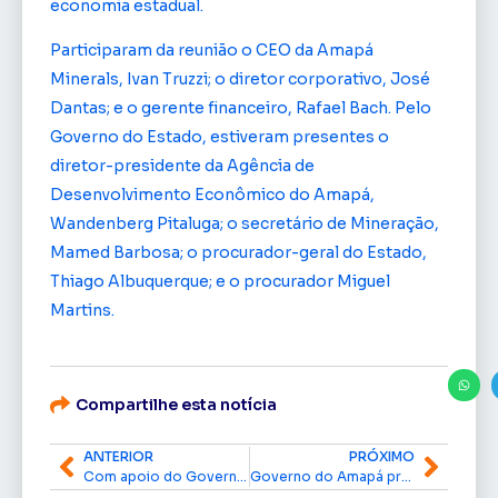
economia estadual.
Participaram da reunião o CEO da Amapá
Minerals, Ivan Truzzi; o diretor corporativo, José
Dantas; e o gerente financeiro, Rafael Bach. Pelo
Governo do Estado, estiveram presentes o
diretor-presidente da Agência de
Desenvolvimento Econômico do Amapá,
Wandenberg Pitaluga; o secretário de Mineração,
Mamed Barbosa; o procurador-geral do Estado,
Thiago Albuquerque; e o procurador Miguel
Martins.
Compartilhe esta notícia
ANTERIOR
PRÓXIMO
Com apoio do Governo do Estado, Mazagão Velho celebra 256 anos com três dias de programação cultural e cívica
Governo do Amapá prepara o Sambódromo para o Carnaval 2026 com força-tarefa de limpeza e infraestrutura