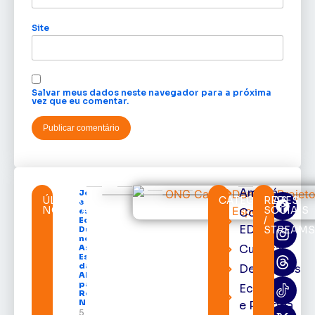
Site
Salvar meus dados neste navegador para a próxima
vez que eu comentar.
Amapá
Jornalista
ÚLTIMAS
CATEGORIAS
REDES
e cronista
NOTÍCIAS
SOCIAIS
Cortes
esportivo
/
Edinho
EDcast
STREAM
Duarte é
nomeado
Cultura
Assessor
Especial
da
Destaques
ABRACE
para a
Economia
Região
Norte
e Política
5 de