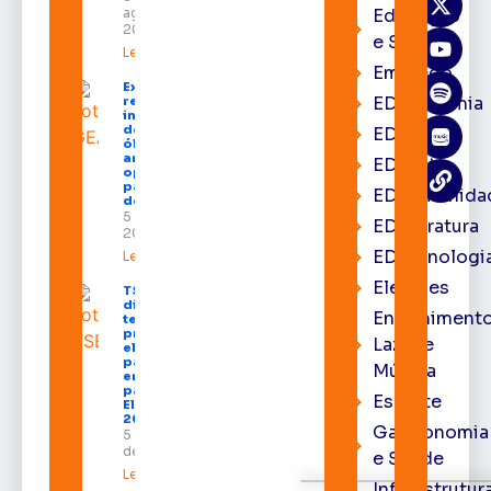
agosto de
Educação
2026
e Saúde
Leia mais »
Emprego
Expofeira 2026
EDacademia
reúne grandes
investidores
do setor de
EDbrasília
óleo e gás e
amplia
EDcast
oportunidades
para empresas
EDcomunida
do Amapá
5 de agosto de
EDliteratura
2026
EDtecnologi
Leia mais »
Eleições
TSE define
divisão do
Entrenimento
tempo de
propaganda
Lazer e
eleitoral e
participação
Música
em debates
para as
Esporte
Eleições
2026
Gastronomia
5 de agosto
de 2026
e Saúde
Leia mais »
Infraestrutur