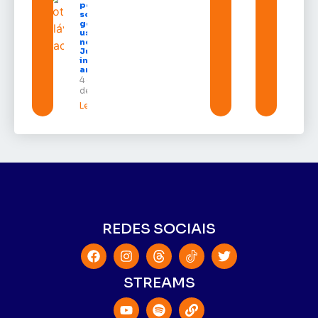
população
sobre
golpes com
uso do
nome da
Justiça e
inteligência
artificial
4 de agosto
de 2026
Leia mais »
REDES SOCIAIS
STREAMS