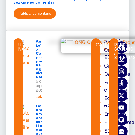
vez que eu comentar.
Amapá
Após veto,
ÚLTIMAS
CATEGORIAS
REDES
Lula envia
NOTÍCIAS
SOCIAIS
Cortes
ao
/
Congresso
EDcast
STREAM
projeto
para criar
Cultura
a UNIFRON
e grava
vídeo para
Destaques
Randolfe
6 de
Economia
agosto de
e Política
2026
Leia mais »
Educação
e Saúde
Governo do
Amapá
Emprego
amplia
oferta de
EDacademia
cursos
técnicos e
garante
EDbrasília
auxílio