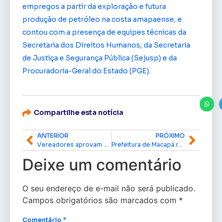
empregos a partir da exploração e futura
produção de petróleo na costa amapaense, e
contou com a presença de equipes técnicas da
Secretaria dos Direitos Humanos, da Secretaria
de Justiça e Segurança Pública (Sejusp) e da
Procuradoria-Geral do Estado (PGE).
Compartilhe esta notícia
ANTERIOR
PRÓXIMO
Vereadores aprovam em regime de urgência projeto que autoriza novo concurso para a Guarda Civil Municipal de Macapá
Prefeitura de Macapá registra queda de 82% nos casos de malária e reforça compromisso com a eliminação da doença
Deixe um comentário
O seu endereço de e-mail não será publicado.
Campos obrigatórios são marcados com
*
Comentário
*