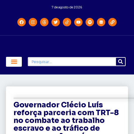
7 de agosto de 2026
Economia e Política
Saúde e Educação
Governador Clécio Luís
reforça parceria com TRT-8
no combate ao trabalho
escravo e ao tráfico de