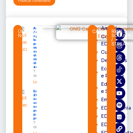
Amapá
Acácio
ÚLTIMAS
CATEGORIAS
REDES
Favacho
NOTÍCIAS
SOCIAIS
Cortes
apresenta
/
balanço
EDcast
STREAM
parcial do
mandato
Cultura
com mais
de R$ 668
milhões
Destaques
destinados
ao Amapá
Economia
7 de agosto
e Política
de 2026
Leia mais »
Educação
e Saúde
Expofeira
2026 começa
Emprego
neste sábado
com shows,
negócios e
EDacademia
programação
para todos os
EDbrasília
públicos
7 de agosto
EDcast
de 2026
EDcomunida