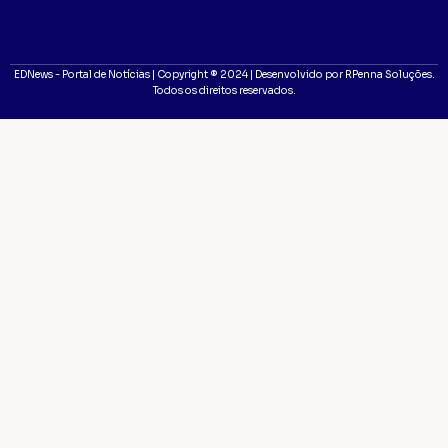
EDNews - Portal de Notícias | Copyright ® 2024 | Desenvolvido por RPenna Soluções.
Todos os direitos reservados.