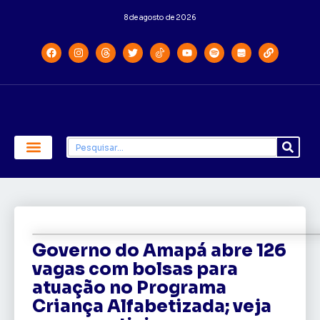
8 de agosto de 2026
Economia e Política
Saúde e Educação
Governo do Amapá abre 126
vagas com bolsas para
atuação no Programa
Criança Alfabetizada; veja