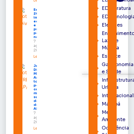
Leia mais »
EDliteratura
Expofeira
2026
EDtecnologi
impulsiona
economia
Eleições
e aumenta
procura
Entrenimento
por hotéis
na capital
Lazer e
7 de
agosto de
Música
2026
Esporte
Leia mais »
Gastronomia
Juiz
Diego
e Saúde
Moura de
Araújo
Infraestrutur
toma
posse
Urbana
como
membro
Internacional
substituto
do Pleno
Macapá
do TRE-
AP
Meio
7 de
agosto de
Ambiente
2026
Ocorrência
Leia mais »