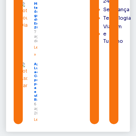
24h
Macapá
terá
Segurança
ônibus
gratuitos
Tecnologia
durante a
Expofeira
Viagem
2026
7 de
e
agosto
Turismo
de 2026
Leia mais
»
Após veto,
Lula envia
ao
Congresso
projeto
para criar
a UNIFRON
e grava
vídeo para
Randolfe
6 de
agosto de
2026
Leia mais »