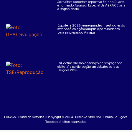
Jornalista e cronista esportivo Edinho Duarte
é nomeado Assessor Especial da ABRACE para
a Região Norte
Expofeira 2026 reúne grandes investidores do
setor de óleo e gás e amplia oportunidades
para empresas do Amapá
TSE define divisão do tempo de propaganda
eleitoral e participação em debates para as
Eleições 2026
EDNews - Portal de Notícias | Copyright ® 2024 | Desenvolvido por RPenna Soluções.
Todos os direitos reservados.