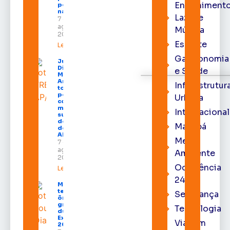
Entrenimento
por hotéis
na capital
Lazer e
7 de
agosto de
Música
2026
Esporte
Leia mais »
Gastronomia
Juiz
Diego
e Saúde
Moura de
Araújo
Infraestrutur
toma
posse
Urbana
como
membro
Internacional
substituto
do Pleno
Macapá
do TRE-
AP
Meio
7 de
agosto de
Ambiente
2026
Ocorrência
Leia mais »
24h
Macapá
terá
Segurança
ônibus
gratuitos
Tecnologia
durante a
Expofeira
Viagem
2026