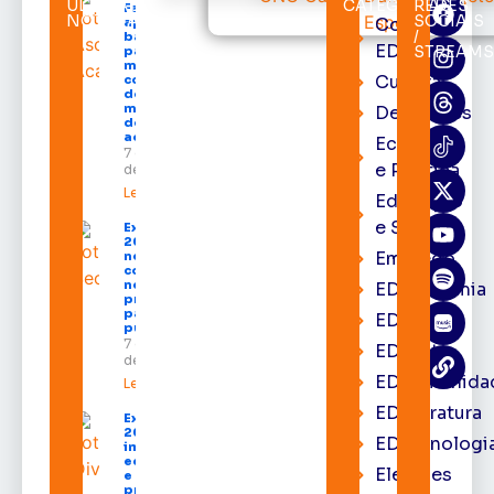
ÚLTIMAS
CATEGORIAS
REDES
Favacho
NOTÍCIAS
SOCIAIS
Cortes
apresenta
/
balanço
EDcast
STREAM
parcial do
mandato
Cultura
com mais
de R$ 668
milhões
Destaques
destinados
ao Amapá
Economia
7 de agosto
e Política
de 2026
Leia mais »
Educação
e Saúde
Expofeira
2026 começa
Emprego
neste sábado
com shows,
negócios e
EDacademia
programação
para todos os
EDbrasília
públicos
7 de agosto
EDcast
de 2026
EDcomunida
Leia mais »
EDliteratura
Expofeira
2026
EDtecnologi
impulsiona
economia
Eleições
e aumenta
procura