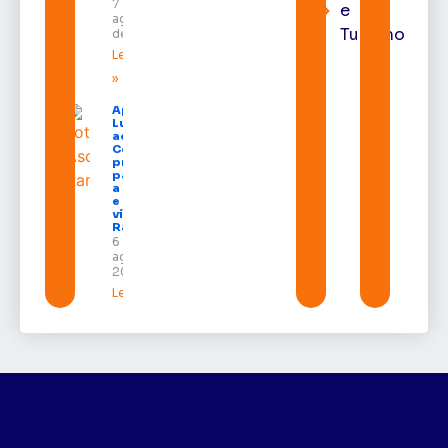
7 de
e
agosto
Turismo
de 2026
Leia mais
»
Após veto,
Lula envia
ao
Congresso
projeto
para criar
a UNIFRON
e grava
vídeo para
Randolfe
6 de
agosto de
2026
Leia mais »