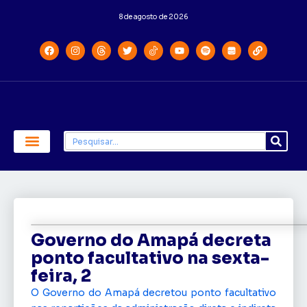
8 de agosto de 2026
Economia e Política
Saúde e Educação
Governo do Amapá decreta
ponto facultativo na sexta-
feira, 2
O Governo do Amapá decretou ponto facultativo