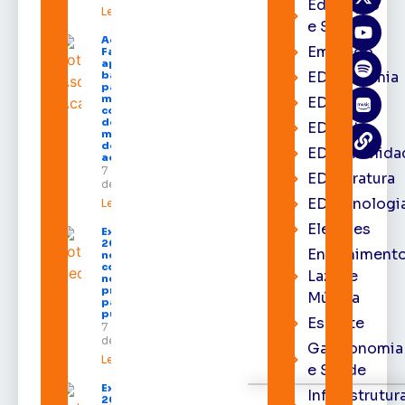
Educação
Leia mais »
e Saúde
Acácio
Emprego
Favacho
apresenta
EDacademia
balanço
parcial do
mandato
EDbrasília
com mais
de R$ 668
EDcast
milhões
destinados
EDcomunida
ao Amapá
7 de agosto
EDliteratura
de 2026
EDtecnologi
Leia mais »
Eleições
Expofeira
2026 começa
Entrenimento
neste sábado
com shows,
Lazer e
negócios e
programação
Música
para todos os
públicos
Esporte
7 de agosto
de 2026
Gastronomia
Leia mais »
e Saúde
Expofeira
Infraestrutur
2026