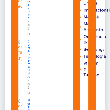
impulsiona
Urbana
economia
e aumenta
Internacional
procura
por hotéis
Macapá
na capital
7 de
Meio
agosto de
2026
Ambiente
Leia mais »
Ocorrência
Juiz
24h
Diego
Moura de
Segurança
Araújo
toma
Tecnologia
posse
como
Viagem
membro
substituto
e
do Pleno
do TRE-
Turismo
AP
7 de
agosto de
2026
Leia mais »
Macapá
terá
ônibus
gratuitos