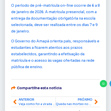
O período de pré-matrícula on-line ocorre de 6 a 8
de janeiro de 2026. A matrícula presencial, com a
entrega da documentação obrigatória na escola
selecionada, deve ser realizada entre os dias 7 e 9
de janeiro.
O Governo do Amapá orienta pais, responsáveis e
estudantes a ficarem atentos aos prazos
estabelecidos, garantindo a efetivação da
matrícula e o acesso às vagas ofertadas na rede
pública de ensino.
Compartilhe esta notícia
ANTERIOR
PRÓXIMO
Veja como foi a virada do ano em Macapá com as programações do Governo do Amapá e da Prefeitura
Queda nas mortes no trânsito marca 2025 e reforça avanços do Detran Amapá