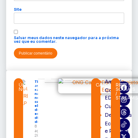
Site
Salvar meus dados neste navegador para a próxima
vez que eu comentar.
Amapá
TRE-AP
ÚLTIMAS
CATEGORIAS
REDES
suspende
NOTÍCIAS
SOCIAIS
Cortes
expediente
/
na sede e
EDcast
STREAM
nos
cartórios
Cultura
eleitorais
de todo o
estado nos
Destaques
dias 10 e 11
de agosto
Economia
8 de
e Política
agosto de
2026