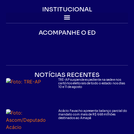
INSTITUCIONAL
ACOMPANHE O ED
NOTÍCIAS RECENTES
TRE-AP suspende expediente na sede e nos
cartórios eleitorais de todo o estado nos dias
10 e 11 de agosto
Acácio Favacho apresenta balanço parcial do
mandato com mais de R$ 668 milhões
destinados ao Amapá