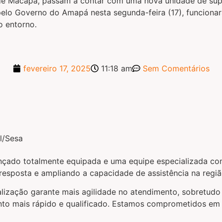
de Macapá, passam a contar com uma nova unidade de sup
 pelo Governo do Amapá nesta segunda-feira (17), funciona
o entorno.
fevereiro 17, 2025
11:18 am
Sem Comentários
çado totalmente equipada e uma equipe especializada com
 resposta e ampliando a capacidade de assistência na regiã
alização garante mais agilidade no atendimento, sobretud
o mais rápido e qualificado. Estamos comprometidos em fo