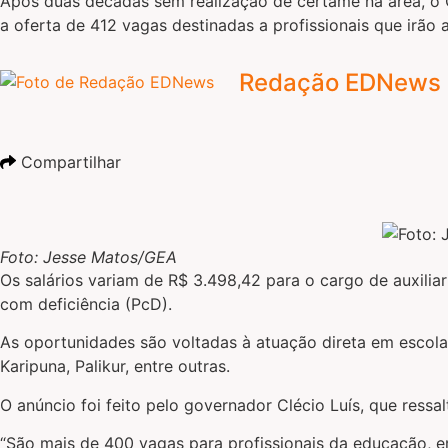
Após duas décadas sem realização de certame na área, o G
a oferta de 412 vagas destinadas a profissionais que irão 
Redação EDNews
Compartilhar
Foto: Jesse Matos/GEA
Os salários variam de R$ 3.498,42 para o cargo de auxilia
com deficiência (PcD).
As oportunidades são voltadas à atuação direta em escola
Karipuna, Palikur, entre outras.
O anúncio foi feito pelo governador Clécio Luís, que ressa
“São mais de 400 vagas para profissionais da educação, em