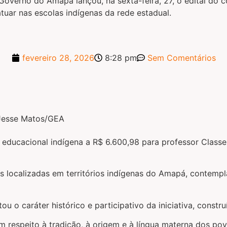
overno do Amapá lançou, na sexta-feira, 27, o edital do 
atuar nas escolas indígenas da rede estadual.
fevereiro 28, 2026
8:28 pm
Sem Comentários
r educacional indígena a R$ 6.600,98 para professor Class
s localizadas em territórios indígenas do Amapá, contempl
ltou o caráter histórico e participativo da iniciativa, con
 respeito à tradição, à origem e à língua materna dos pov