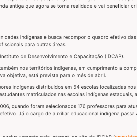
ntiga que agora se torna realidade e vai beneficiar cria
nidades indígenas e busca recompor o quadro efetivo das 
issionais para outras áreas.
Instituto de Desenvolvimento e Capacitação (IDCAP).
as também nos territórios indígenas, em cumprimento a co
a objetiva, está prevista para o mês de abril.
sores indígenas distribuídos em 54 escolas localizadas no
tudantes matriculados nas escolas indígenas estaduais, 
006, quando foram selecionados 176 professores para atu
efetivo. Já o cargo de auxiliar educacional indígena passa 
 exclusivamente pela internet, no site do IDCAP (
www.idca