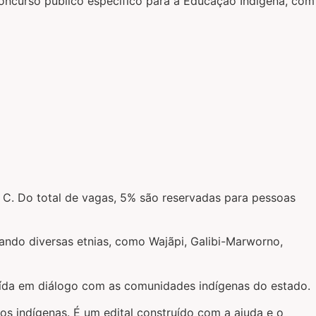
concurso público específico para a Educação Indígena, com
e C. Do total de vagas, 5% são reservadas para pessoas
ando diversas etnias, como Wajãpi, Galibi-Marworno,
struída em diálogo com as comunidades indígenas do estado.
os indígenas. É um edital construído com a ajuda e o