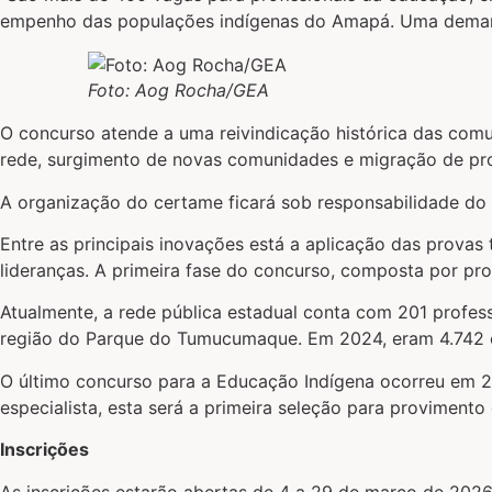
empenho das populações indígenas do Amapá. Uma demanda a
Foto: Aog Rocha/GEA
O concurso atende a uma reivindicação histórica das comu
rede, surgimento de novas comunidades e migração de prof
A organização do certame ficará sob responsabilidade do 
Entre as principais inovações está a aplicação das prov
lideranças. A primeira fase do concurso, composta por prov
Atualmente, a rede pública estadual conta com 201 profes
região do Parque do Tumucumaque. Em 2024, eram 4.742 es
O último concurso para a Educação Indígena ocorreu em 2
especialista, esta será a primeira seleção para provimento 
Inscrições
As inscrições estarão abertas de 4 a 29 de março de 2026,