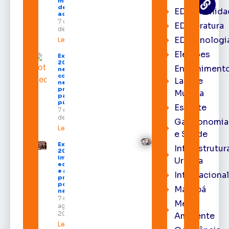
milhões
destinados
EDcomunida
ao Amapá
7 de agosto
EDliteratura
de 2026
EDtecnologi
Leia mais »
Eleições
Expofeira
2026 começa
Entrenimento
neste sábado
com shows,
Lazer e
negócios e
programação
Música
para todos os
públicos
Esporte
7 de agosto
de 2026
Gastronomia
Leia mais »
e Saúde
Expofeira
Infraestrutur
2026
impulsiona
Urbana
economia
e aumenta
Internacional
procura
por hotéis
Macapá
na capital
7 de
Meio
agosto de
2026
Ambiente
Leia mais »