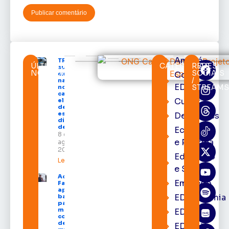
Amapá
TRE-AP
ÚLTIMAS
CATEGORIAS
REDES
suspende
NOTÍCIAS
SOCIAIS
Cortes
expediente
/
na sede e
EDcast
STREAM
nos
cartórios
Cultura
eleitorais
de todo o
estado nos
Destaques
dias 10 e 11
de agosto
Economia
8 de
e Política
agosto de
2026
Educação
Leia mais »
e Saúde
Acácio
Emprego
Favacho
apresenta
EDacademia
balanço
parcial do
mandato
EDbrasília
com mais
de R$ 668
EDcast