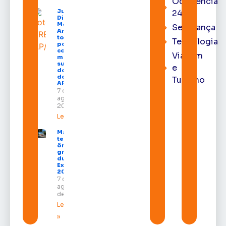
Ocorrência
Juiz
24h
Diego
Moura de
Segurança
Araújo
toma
Tecnologia
posse
como
Viagem
membro
substituto
e
do Pleno
do TRE-
Turismo
AP
7 de
agosto de
2026
Leia mais »
Macapá
terá
ônibus
gratuitos
durante a
Expofeira
2026
7 de
agosto
de 2026
Leia mais
»