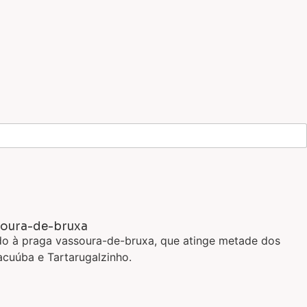
soura-de-bruxa
ido à praga vassoura-de-bruxa, que atinge metade dos
acuúba e Tartarugalzinho.