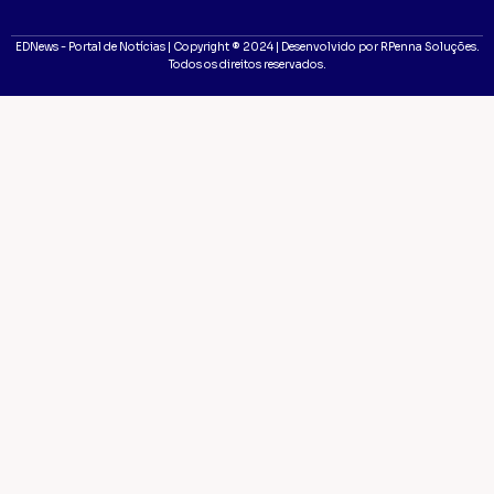
EDNews - Portal de Notícias | Copyright ® 2024 | Desenvolvido por RPenna Soluções.
Todos os direitos reservados.