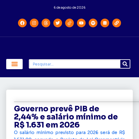
6 de agosto de 2026
Economia e Política
Saúde e Educação
Governo prevê PIB de
2,44% e salário mínimo de
R$ 1.631 em 2026
O salário mínimo previsto para 2026 será de R$