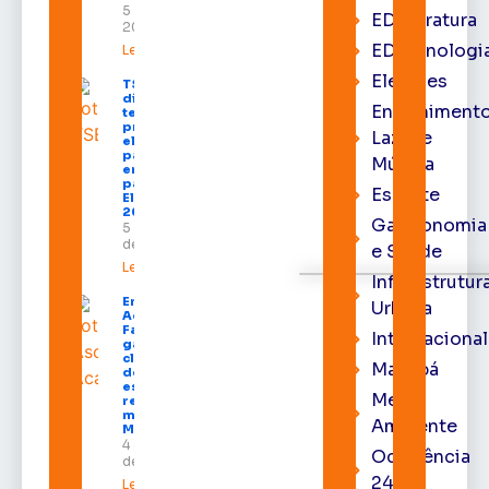
5 de agosto de
EDliteratura
2026
EDtecnologi
Leia mais »
Eleições
TSE define
divisão do
Entrenimento
tempo de
propaganda
Lazer e
eleitoral e
participação
Música
em debates
para as
Esporte
Eleições
2026
Gastronomia
5 de agosto
de 2026
e Saúde
Leia mais »
Infraestrutur
Emenda de
Urbana
Acácio
Favacho
Internacional
garante
climatização
Macapá
de todas as
escolas da
Meio
rede
municipal de
Ambiente
Macapá
4 de agosto
Ocorrência
de 2026
24h
Leia mais »